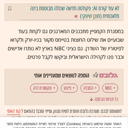
לא עוד קורס AI: פקולטה חדשה שכולה מבוססת בינה
מלאכותית (
תוכן שיווקי
)
במסגרת הקמפיין מתכננים המארגנים גם לקחת בעוד
שבועיים את שילוט החוצות בטיימס סקוור בניו-יורק ולקרוא
לפיטוריו של השדרן. גם נציגי NBC בארץ לא נותרו אדישים
וכבר פנו לקהילה הישראלית וביקשו לקבל פרטים.
הוספה לנושאים שמעניינים אותי
NBC
הסברה
פיגוע
תקשורת זרה
כל תגיות הכתבה
MSNBC
לתשומת לבכם: מערכת גלובס חותרת לשיח מגוון, ענייני ומכבד בהתאם ל
קוד האתי
המופיע
בדו"ח האמון
לפיו אנו פועלים. ביטויי אלימות, גזענות, הסתה או כל שיח
בלתי הולם אחר מסוננים בצורה
אוטומטית
ולא יפורסמו באתר.
האתר עושה שימוש בעוגיות (Cookies) לצורך שיפור חוויית המשתמש, ניתוח נתוני