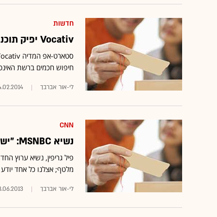
חדשות
Vocativ יפיק תוכני חדשות בתוכנית הדגל של MSNBC
חיפוש חכמים ברשת האינט
לי-אור אברבך
4.02.2014
CNN
נשיא MSNBC: "יש לנו בערוץ אנשים אחראיים ללא כל אג'נדה"
פיל גריפין, נשיא ערוץ הח
מלטף; אצלנו כל אחד יודע ש
לי-אור אברבך
8.06.2013