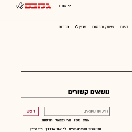
אורח
דעות
שיווק ופרסום
מגזין G
תרבות
וול סטריט ג'ורנל
נושאים קשורים
חפש
חדשות
CNN
FOX
ארי עמנואל
לי-אור אברבך
טכנולוגיה: סטארט-אפים
פיל גריפין