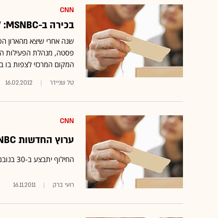
CNN
בכירה ב-MSNBC: "היינו צריכים להיות בישראל כבר קודם"
המקום המרכזי לצפות בו ב
טל שניידר
16.02.2012
CNN
ערוץ החדשות MSNBC יחליף את ערוץ CNN בהוט
16.11.2011