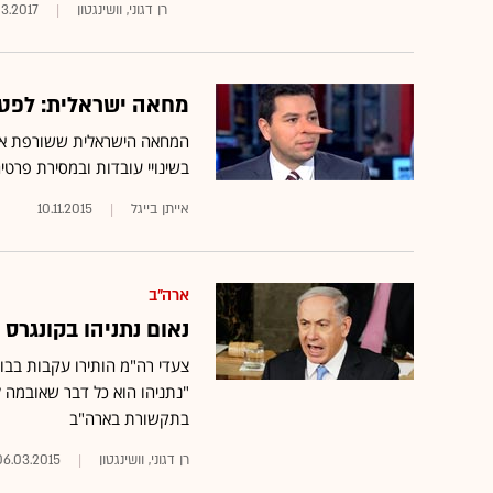
רן דגוני, וושינגטון
03.2017
מחאה ישראלית: לפטר
בשינויי עובדות ובמסירת פרטי
אייתן בייגל
10.11.2015
ארה"ב
נאום נתניהו בקונגרס 
צעדי רה"מ הותירו עקבות בבוץ 
"נתניהו הוא כל דבר שאובמה ל
בתקשורת בארה"ב
רן דגוני, וושינגטון
06.03.2015