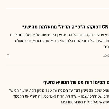
יא ארה"ב: הקדימויות של המדיה אינן הקדימויות שלי או שלכם ■ נקמת
חת הערב של כתבי הבית הלבן הופיע בראשונה סטנדאפיסט מוסלמי
ים
30.0
 מסים! דוח מס של הנשיא נחשף
עפ"י המסמך מ-2005, טראמפ שילם 38 מיליון דולר על הכנסה של 150 מיליון דולר, שיעור מס של
החושדים שטראמפ עצמו – שלח את הדוח לאנליסט, וזה חשף את המסמך
 ארכי-ליברלית בערוץ MSNBC