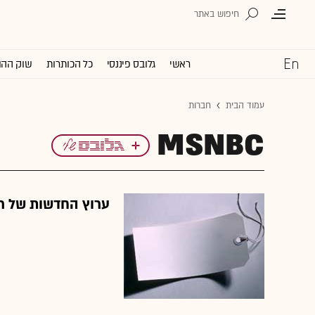
ראשי
גלובס פיננסי
כל הכותרות
שוק ההו
עמוד הבית
חברות
MSNBC
ערוץ החדשות של רשת ‏NBC‏ האמ