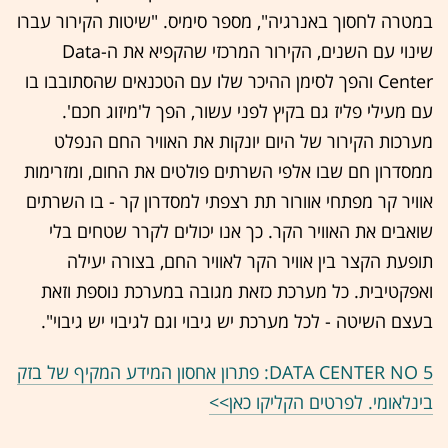
במטרה לחסוך באנרגיה", מספר סימיס. "שיטות הקירור עברו
שינוי עם השנים, הקירור המרכזי שהקפיא את ה-Data
Center והפך לסימן ההיכר שלו עם הטכנאים שהסתובבו בו
עם מעילי פליז גם בקיץ לפני עשור, הפך ל'מיזוג חכם'.
מערכות הקירור של היום יונקות את האוויר החם הנפלט
ממסדרון חם שבו אלפי השרתים פולטים את החום, ומזרימות
אוויר קר מפתחי אוורור תת רצפתי למסדרון קר - בו השרתים
שואבים את האוויר הקר. כך אנו יכולים לקרר שטחים בלי
תופעת הקצר בין אוויר הקר לאוויר החם, בצורה יעילה
ואפקטיבית. כל מערכת כזאת מגובה במערכת נוספת וזאת
בעצם השיטה - לכל מערכת יש גיבוי וגם לגיבוי יש גיבוי".
DATA CENTER NO 5: פתרון אחסון המידע המקיף של בזק
בינלאומי. לפרטים הקליקו כאן>>