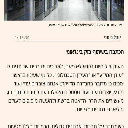
דאטה סנטר / צילום: Shutterstock/א.ס.א.פ קרייטיב
יובל ניסני
17.12.2019
הכתבה בשיתוף בזק בינלאומי
העידן של היום נקרא לא פעם, לצד כינויים רבים שניתנים לו,
"עידן המידע" או "העידן הטכנולוגי". כל מי שעיניו בראשו
יסכים כי מדובר בהגדרה מדויקת: אנחנו צוברים עוד ועוד
מידע, יוצרים עוד ועוד מסמכים (אפילו בעת כתיבת כתבה זו),
מעשירים את הררי הדאטה ברשת ולמעשה מוסיפים לעולם
מיליארדי נתונים מדי יום.
כשמדובר על חברות וארגונים גדולים, הכמויות הללו מגיעות