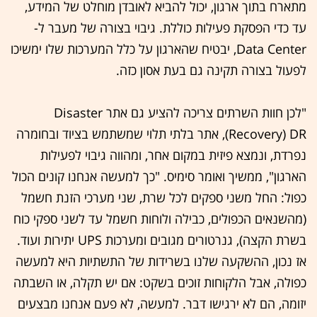
מתארח בתוך ארגון, יכול להביא לאובדן מוחלט של המידע,
עד כדי הפסקת פעילות כוללת. גיבוי בצורה של מעבר ל-
Data Center, יבטיח שהארגון על כלל המערכות שלו ימשיכו
לפעול בצורה תקינה גם בעת אסון כזה.
"לכן חוות השרתים צריכה להציע גם אתר Disaster
Recovery) DR), אתר בלתי תלוי שמשתמש בציוד ובחומרה
נפרדת, ונמצא פיזית במקום אחר, ומהווה גיבוי לפעילות
הארגון", ממשיך ואומר סימיס. "כך למעשה אנחנו קונים הכול
כפול: החל משני ספקים לכל שרת, שני מערכי הזנת חשמל
(מהשנאים הכפולים, כבילה ולוחות חשמל עד לשני ספקי כוח
בשרת הקצה), גנרטורים מגובים ומערכות UPS יתירות ועוד.
אז נכון, ההשקעה שלנו בשרידות של התשתיות היא למעשה
כפולה, אבל הלקוחות זוכים בשקט: אם יש תקלה, או השבתה
יזומה, הם לא ירגישו דבר. למעשה, לא פעם אנחנו מבצעים