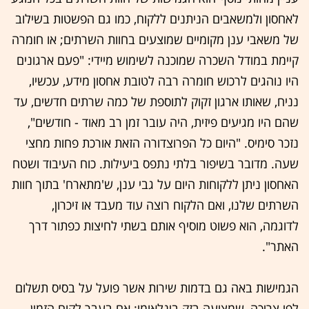
לאחסון ולמשאבים הניתנים ללקוח, כמו גם הפשטות בשילוב
של משאבי ענן מקומיים שמוצעים בחוות השרתים; או חומרה
קיימת במודל השכרה שמוכנה לשימוש מיידי: "פעם ארגונים
היו נוהגים לרכוש חומרה רבה לטובת אחסון מידע, עכשיו,
נניח, שאותו ארגון זקוק לתוספת של כמה שרתים חדשים, עד
שהם היו מגיעים פיזית, היה עובר זמן רב מאוד - חודשים",
נזכר סימיס. "היום כל הפרוצדורה הזאת אורכת פחות מחצי
שעה. מדובר בשיפור בלתי נתפס ביעילות. כוח העיבוד ושטח
האחסון ניתן ללקוחות היום על גבי ענן, ש'מתארח' בתוך חוות
השרתים שלנו, ואם הלקוח רוצה עוד מעבד או זיכרון,
לדוגמה, הוא פשוט מוסיף אותם בשתי לחיצות כפתור דרך
האתר".
הגמישות באה גם בדמות שירות אשר פועל על בסיס תשלום
לפי צריכה, שמציעה בזק בינלאומי: אם בעבר לקוח הזמין