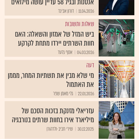
אנטנות ובגיל 58 עדיין עושה מילואים
11.04.2026
דורון אביגד
שאלות ותשובות
ביש המזל של אמזון והשאלה: האם
חוות השרתים יירדו מתחת לקרקע
04.03.2026
אסף גלעד
דעה
מי שלא מבין את תשתיות המחר, מממן
את האתמול
22.01.2026
גלי מאמן שפר
עזריאלי מזנקת בזכות הסכם של
מיליארד אירו בחוות שרתים בנורבגיה
30.12.2025
שירי חביב-ולדהורן