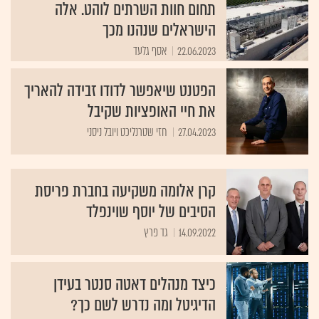
תחום חוות השרתים לוהט. אלה
הישראלים שנהנו מכך
22.06.2023
אסף גלעד
הפטנט שיאפשר לדודו זבידה להאריך
את חיי האופציות שקיבל
27.04.2023
חזי שטרנליכט ויובל ניסני
קרן אלומה משקיעה בחברת פריסת
הסיבים של יוסף שוינפלד
14.09.2022
גד פרץ
כיצד מנהלים דאטה סנטר בעידן
הדיגיטל ומה נדרש לשם כך?