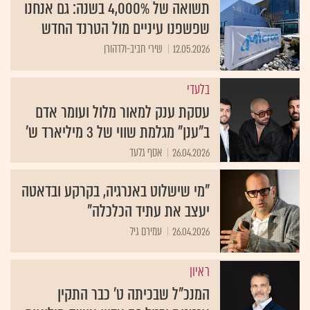
תשואה של 4,000% בשנה: גם אנחנו
שפשפנו עיניים מול הטרנד החדש
12.05.2026
שירי חביב-ולדהורן
בלעדי
עסקת ענק למאור מלול ועומר אדם
ב"ענן" מגלמת שווי של 3 מיליארד ש'
26.04.2026
אסף גלעד
"מי שישלוט באנרגיה, בקרקע ובדאטה
יעצב את עתיד הכלכלה"
26.04.2026
עמירם גיל
ראיון
המנכ"ל שבכיתה ט' כבר התקין