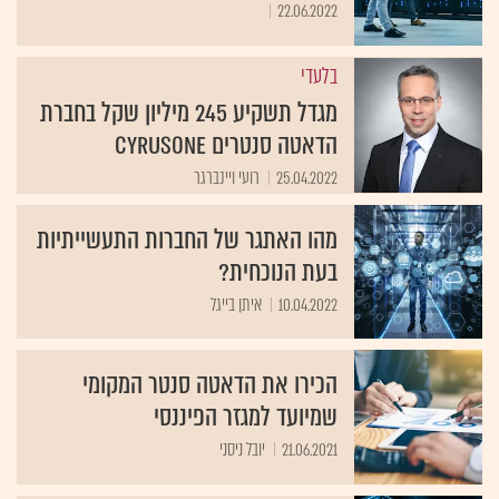
22.06.2022
בלעדי
מגדל תשקיע 245 מיליון שקל בחברת
הדאטה סנטרים CyrusOne
25.04.2022
רועי ויינברגר
מהו האתגר של החברות התעשייתיות
בעת הנוכחית?
10.04.2022
איתן בייגל
הכירו את הדאטה סנטר המקומי
שמיועד למגזר הפיננסי
21.06.2021
יובל ניסני