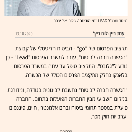
מייסד ומנכ"ל LEAD רמי יהודיחה / צילום: איל יצהר
ענת ביין-לובוביץ'
13.10.2020
תקציב הפרסום של "go" - הביטוח הדיגיטלי של קבוצת
"הכשרה חברה לביטוח", עובר למשרד הפרסום "Lead" - כך
נודע ל"גלובס". התקציב טופל עד עתה במשרד הפרסום
בלאנקו כחלק מתקציב הפרסום הכולל של הכשרה.
"הכשרה חברה לביטוח" נחשבת לבינונית בגודלה, ומדורגת
במקום השביעי מבין החברות הפועלות בתחום. החברה
פועלת במספר תחומי ביטוח ובהם אלמנטרי, חיים, פיננסים
וערבויות חוק מכר.
- פרסומת -