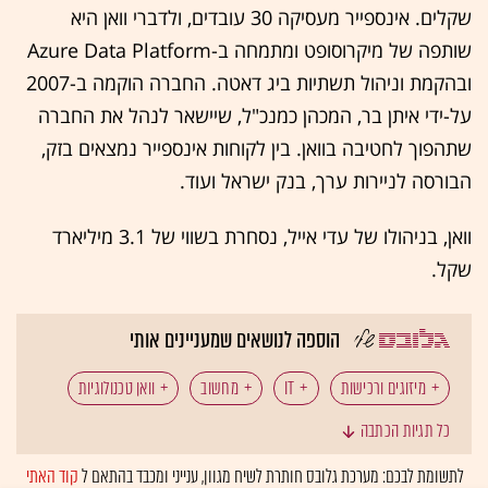
שקלים. אינספייר מעסיקה 30 עובדים, ולדברי וואן היא
שותפה של מיקרוסופט ומתמחה ב-Azure Data Platform
ובהקמת וניהול תשתיות ביג דאטה. החברה הוקמה ב-2007
על-ידי איתן בר, המכהן כמנכ"ל, שיישאר לנהל את החברה
שתהפוך לחטיבה בוואן. בין לקוחות אינספייר נמצאים בזק,
הבורסה לניירות ערך, בנק ישראל ועוד.
וואן, בניהולו של עדי אייל, נסחרת בשווי של 3.1 מיליארד
שקל.
הוספה לנושאים שמעניינים אותי
מיזוגים ורכישות
IT
מחשוב
וואן טכנולוגיות
כל תגיות הכתבה
אברא טכנולוגיות מידע
לתשומת לבכם: מערכת גלובס חותרת לשיח מגוון, ענייני ומכבד בהתאם ל
קוד האתי