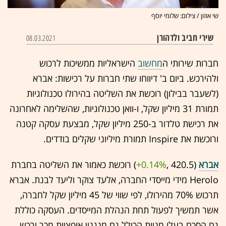
שי אוזון / צילום: שלומי יוסף
שירי חביב ולדהורן
08.03.2021
חברות שירותי ה
מחשוב
הישראליות ממשיכות לרכוש
ולהירכש. ביום ב' דיווחו שתי חברות על רכישות: אברא
(לשעבר בבילון) רוכשת את השליטה בהירולו טכנולוגיות
תמורת 31 מיליון שקל, ו-וואן טכנולוגיות, שהשלימה לאחרונה
את רכישת טלדור ב-250 מיליון שקל, מבצעת עסקה קטנה
ורוכשת את Inspire תמורת מיליוני שקלים בודדים.
אברא
(420.5 ,‎
+0.14%
‏) רוכשת כאמור את השליטה בחברת
Herolo מידי מייסדי החברה, אלעד צוקר וליעד לבנת. אברא
תרכוש 70% מהירולו, לפי שווי של 45 מיליון שקל לחברה,
אשר תמשיך לפעול תחת הנהלת המייסדים. העסקה כוללת
גם הסכם בעלי מניות הכולל גם מנגנון אופציות מכר ורכש