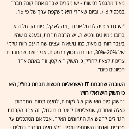
מאוד מתגמל רכישות - יש מקרים שבהם אתה קונה חברה
במכפיל 7-8, וביום שאחרי היא משקפת ערך של פי 15.
"יש גם ציפייה לגידול אורגני, וזה לא קל. כיום הגידול הוא
ברובו ממיזוגים ורכישות. יש הרבה תחרות, ובענפים שהיו
בעבר רווחיים מאוד, כמו נושא היועצים שהיה עם רווח גולמי
של 20%-30%, הרווח התכווץ דרמטית. אני חושב שהחברות
צריכות לצאת לחו"ל, כי השוק הוא קטן, וזה באמת אחד
הכיוונים כיום".
העובדה שחברות IT הישראליות רוכשות חברות בחו"ל, היא
כי השוק הישראלי רווי?
"השוק כיום הוא שוק של לקוחות, למעט תחומי התמחות
כאלה ואחרים, שמצליחים לייצר רווח גדול, וזה אחד הקרבות
הגדולים לחפש את התחומים האלה. אבל אם מסתכלים על
מכרזים, ואנחנו השתתפנו וזכינו בלא מעט מכרזים גדולים -