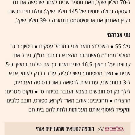
ל-70 מיליון שקל, וזאת מספר שנים לאחר שרכשה את נס
בעסקה גדולה יחסית של 145 מיליון שקל; ומלם תים רכשה
בקיץ האחרון את אדיוסיסטמס בתמורה ל-39 מיליון שקל.
נתי אברהמי
גיל: 55 ● השכלה: תואר שני במנהל עסקים ● ניסיון: בוגר
מסלול ממר"מ (השתחרר מהצבא בדרגת רס"ן), ניהל את
קבוצת יעל במשך 16.5 שנים ואחר כך את טלדור במשך כ-5
שנים ● מצב משפחתי: נשוי לגליה, עו"ד בבנק לאומי. אבא
ל-3 בנות: שני, עתודאית לרפואה באוניברסיטה העברית,
לילך בקורס חובשים בצבא, וענבר בכיתה ט' ● מקום מגורים:
הרצליה ● תחביבים: אוהב מאוד לקרוא, ספורט, חובב כלבים
ומקפיד לאסוף אותם מעמותות ולתת להם בית חם
הוספה לנושאים שמעניינים אותי