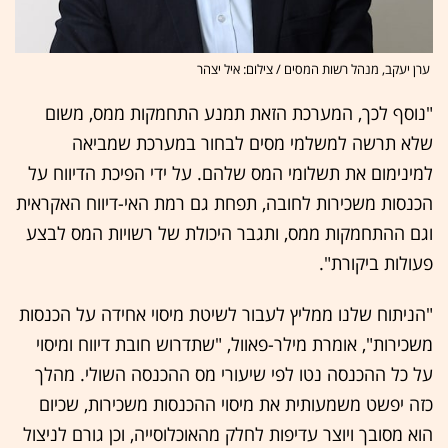
ערן יעקב, מנהל רשות המסים / צילום: איל יצהר
"נוסף לכך, המערכת הזאת תמנע התחמקות ממס, משום
שלא תרשה למשלמי מסים לבחור במערכת שמביאה
למינימום את תשלומי המס שלהם. על ידי הפיכת הדיווח על
הכנסות משכירות לחובה, תפחת גם רמת האי-דיווח האקראית
וגם ההתחמקות ממס, ותגבר היכולת של רשויות המס לבצע
פעולות ביקורת".
"הניתוח שלנו ממליץ לעבור לשיטת מיסוי אחידה על הכנסות
משכירות", אומרת מילר-פאוול, "שתדרוש חובת דיווח ומיסוי
על כל ההכנסה נטו לפי שיעורי מס ההכנסה השולי. מהלך
כזה יפשט משמעותית את מיסוי ההכנסות משכירות, שכיום
הוא מסובך ויוצר עדיפות לחלק מהאוכלוסייה, וכן גורם לניצול