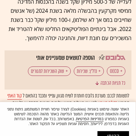
לעלייה של כ-500 מיליון שקל בשנה בהכנסות המדינה
ממיסוי מקרקעין בהבשלה מלאה בשנת 2024 (של אנשים
שחייבים במס אך לא שילמו), ו-100 מיליון שקל כבר בשנת
2022. אבל בינתיים הפוליטיקאים החליטו שלא להטריד את
המשכירים עם חובת דיווח, והחגיגה יכולה להימשך.
הוספה לנושאים שמעניינים אותי
OECD
נדל"ן: שכירות
שוק השכירות למגורים
כל תגיות הכתבה
מיסוי נדל"ן
מסים
רשות המסים
לתשומת לבכם: מערכת גלובס חותרת לשיח מגוון, ענייני ומכבד בהתאם ל
קוד האתי
המופיע
בדו"ח האמון
לפיו אנו פועלים. ביטויי אלימות, גזענות, הסתה או כל שיח
בלתי הולם אחר מסוננים בצורה
אוטומטית
ולא יפורסמו באתר.
האתר עושה שימוש בעוגיות (Cookies) לצורך שיפור חוויית המשתמש, ניתוח נתוני
גלישה והתאמת תכנים אישית. המשך הגלישה באתר מהווה הסכמה לשימוש
בעוגיות כמפורט
במדיניות הפרטיות
. באפשרותך, בכל עת, לשנות את הגדרות
העוגיות בדפדפן. לידיעתך, חסימת עוגיות תשפיע על תפקוד האתר.