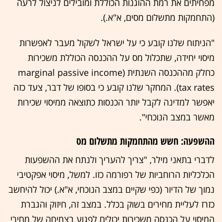
מפחיתים את רמת ההוגנות הכוללת ומובילים לניצול לרעה
(התחמקות מתשלום מסים, א"א.).
"הניתוח שלנו קובע כי על ישראל לשקול מעבר לאפשרות
מיסוי יחידה, שתכלול מס על ההכנסה הכוללת משכירות
כחלק מההכנסה השנתית (marginal passive income
tax rates). המחקר שלנו קובע כי בסופו של דבר, צעד כזה
יאפשר למדינה לקבל יותר הכנסות כתוצאה ממיסוי שכירות
מאשר במצב הנוכחי".
ההשפעה: חשש מהתחמקות מתשלום מס
לדברי בתאני מילר, "צריך להעריך ולנתח את ההשפעות
הכלכליות הרוחביות של רפורמה כזו. למשל, מיסוי אפקטיבי
נמוך של הדיור (כפי שקיים במצב הנוכחי, א"א.) יכול להיחשב
כזרז לעליית מחירים בשוק בכלל. במצב זה, חיזוק והגברת
המיסוי על הכנסה משכירות יכולים לפגוע בצמיחה של מחירי