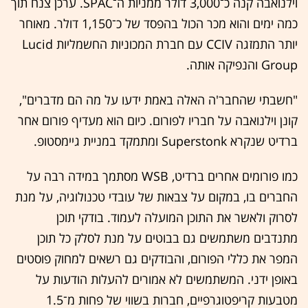
וילנואבה קנה כ־3,000 דולר ממניות ה־SPAC. ערכן צנח תוך
כמה ימים והוא מכר הכול בהפסד של כ־1,150 דולר. מאוחר
יותר התמזגה CCIV עם חברת המכוניות החשמליות Lucid
Group והנפיקה אותה.
"חשבתי שהחבר'ה האלה באמת ידעו על מה הם מדברים",
קונן וילנואבה על חבריו לפורום. כיום הוא מעדיף פורום אחר
ברדיט שנקרא Superstonk ומתמקד במניית גיימסטופ.
כמו פורומים אחרים ברדיט, WSB מסתמך במידה רבה על
החברים בו, במקום על צבאות של עובדי טכנולוגיה, על מנת
לסרוק ולאשר את התוכן המועלה לעמוד. בודקי תוכן
מתנדבים משתמשים גם בבוטים על מנת לסלק כל תוכן
המפר את כללי הפורום, והבודקים גם רשאים למחוק פוסטים
באופן ידני. המשתמשים לא אמורים להעלות הודעות על
מטבעות קריפטוגרפיים, חברות בשווי של פחות מ־1.5