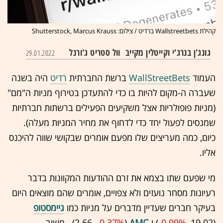
קהילת Wallstreetbets ברדיט / צילום: Shutterstock, Marcus Krauss
גונג'ן בנרג'י וקייטלין מקייב
וול סטריט ג'ורנל
29.01.2022
העמוד
WallStreetBets
ברשת החברתית
רדיט
היה בשנה
שעברה ה-מקום להיות בו כדי להתעדכן בטירוף מניות ה"מם"
(מניות פופולריות אצל משקיעים הפעילים ברשתות חברתיות
שמנסים לפעול יחד כדי לדחוף את מחיר המניות מעלה).
כיום, כמה מעריצים שלו מפעם אומרים שבקושי שווה להיכנס
אליו.
מי שפעם שתו בצמא את זרם ההודעות המקוונות בדבר
רעיונות מסחר נועזים ולא צפויים, אומרים שהם מוצאים היום
בעיקר חברים שעדיין מדברים על מניות כמו
גיימסטופ
(19.02 ,‎
-0.99%
‏) ו-
AMC
(2.66 ,‎
-0.37%
‏) . משוב