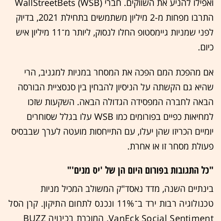
ואפילו להניע את השווקים. חברי WallStreetBets (WSB)
התרבו מפחות מ-2 מיליון משתמשים בתחילת 2021, בדיוק
לפני שמניות גיימסטופ החלו לנסוק, ליותר מ־11 מיליון איש
כיום.
אם מהפכת המם הפכה את המסחר במניות למגניב, הרי
שהיא גם הקשתה על הניסיון להבחין בין סנסציית הבורסה
הבאה לחברה המפסידה הגדולה הבאה. השקעות שזכו
למחיאות כפיים בפורומים כמו WSB עלו בגלל שסוחרים
יומיים הכריזו שהן יעלו, עם התייחסות מועטה לערך שבבסיס
פעולת מסחר זו או אחרת.
"כל התגובות בפורום היום הן של 'יס מנים'"
בינתיים השנה, מדד נאסד"ק המשולב המכיל מניות
טכנולוגיה ר
בות ירד ב־11% ונכנס לתחום התיקון. קרן הסל
VanEck Social Sentiment, המוכרת בכינויה BUZZ