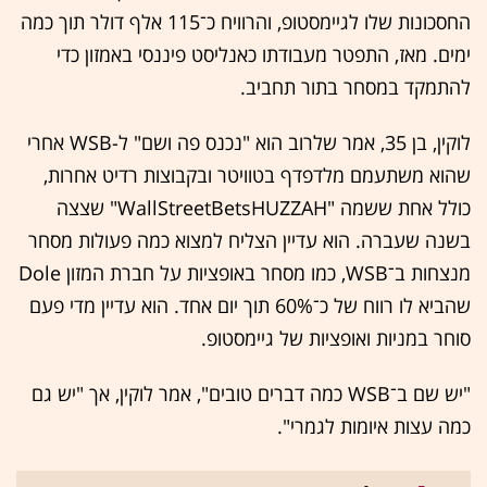
החסכונות שלו לגיימסטופ, והרוויח כ־115 אלף דולר תוך כמה
ימים. מאז, התפטר מעבודתו כאנליסט פיננסי באמזון כדי
להתמקד במסחר בתור תחביב.
לוקין, בן 35, אמר שלרוב הוא "נכנס פה ושם" ל-WSB אחרי
שהוא משתעמם מלדפדף בטוויטר ובקבוצות רדיט אחרות,
כולל אחת ששמה "WallStreetBetsHUZZAH" שצצה
בשנה שעברה. הוא עדיין הצליח למצוא כמה פעולות מסחר
מנצחות ב־WSB, כמו מסחר באופציות על חברת המזון Dole
שהביא לו רווח של כ־60% תוך יום אחד. הוא עדיין מדי פעם
סוחר במניות ואופציות של גיימסטופ.
"יש שם ב־WSB כמה דברים טובים", אמר לוקין, אך "יש גם
כמה עצות איומות לגמרי".