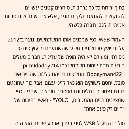
בתוך ירידות כל כך נרחבות,
סוחרים קטנים
עשויים
להתקשות להתאגד ולקדם מניה, אלא אם יש חדשות טובות
אמיתיות לגבי חברה כלשהי.
העמוד WSB, כפי שמכנים אותו המשתמשים, נוצר ב־2012
על ידי יועץ טכנולוגיית מידע שהשתעמם מייעוץ פיננסי
מסורתי, ומעולם לא היה מופת של עדינות. חברים מעלים
הודעות תחת שמות משתמש כמו pim9daddy214
ו־Boogyman422 ומחליפים ביניהם קללות שהנייר אינו
סובל. יחסם לשווקים הוא כאל קזינו עצום, אבל כזה שחוגגים
בו גם נצחונות גדולים וגם הפסדים מוחצים. שהרי - כפי
שמציינים רבים מהמגיבים, "YOLO" - ראשי התיבות של
"חיים רק פעם אחת".
סול הו הגיע ל־WSB לפני
בערך
ארבע שנים. הוא היה