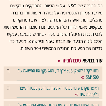
כלי הרוגלה של NSO. על פי הדיווח, המחוקקים מבקשים
מידע מענקית הטכנולוגיה על כמה התקפות זוהו בחברה
מהכלים, ומתי ואיפה הם התרחשו. לצד זאת, המחוקקים
מבקשים מאפל לדווח על המגעים עם הסוכנויות הממשלתיות
לגבי תוכנות הריגול השונות. נזכיר - בחודש נובמבר, ענקית
הטכנולוגיה תבעה את חברת NSO וביקשה צו מניעה כדי
לבלום את הפעילות הרוגלה במכשירי אפל השונים.
עוד בנושא
טכנולוגיה
נתנו לקלוד להשקיע 50 אלף ד', והוא עקף את התשואה של
S&P 500
האוצר מקדם שינוי במיסוי האופציות בהייטק במטרה לייצר
בליץ מימושים
החזון, הצוות והערכים: כך עובד מדור ההייטק המתחדש של