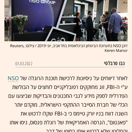
דוכן NSO בתערוכת הביטחון הבינלאומית בתל אביב, יוני 2019 / צילום: Reuters,
Keren Manor
נבו טרבלסי
03.03.2022
לאחר דיווחים על ניסיונות לרכישת תוכנת הרוגלה של
NSO
ע"י ה-FBI, זוג מחוקקים רפובליקניים לוחצים על הבולשת
הפדרלית לספק מידע לגבי התכנונים והבדיקות שביצעו עם
הכלי של חברת הסייבר ההתקפי הישראלית. מוקדם יותר
השנה דווח בניו יורק טיימס כי ב-FBI שקלו לרכוש את
"פאנטום", הגרסה האמריקאית של רוגלת פגסוס, ניסו אותו
והחליטו שלא לרכוש אותו בסופו של דבר.