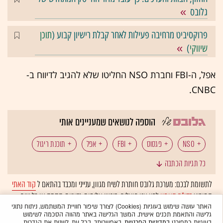
גלובס
פרוקסיביט מרחיבה פעילות לאחר קבלת רישיון קבוע (
תוכן
שיווקי
)
אפל, ה-FBI וחברת NSO החליטו שלא להגיב לדיווח ב-
CNBC.
הוספה לנושאים שמעניינים אותי
NSO
פגסוס
FBI
אפל
תוכנת ריגול
כל תגיות הכתבה
לתשומת לבכם: מערכת גלובס חותרת לשיח מגוון, ענייני ומכבד בהתאם ל
קוד האתי
המופיע
בדו"ח האמון
לפיו אנו פועלים. ביטויי אלימות, גזענות, הסתה או כל שיח
בלתי הולם אחר מסוננים בצורה
אוטומטית
ולא יפורסמו באתר.
האתר עושה שימוש בעוגיות (Cookies) לצורך שיפור חוויית המשתמש, ניתוח נתוני
גלישה והתאמת תכנים אישית. המשך הגלישה באתר מהווה הסכמה לשימוש
בעוגיות כמפורט
במדיניות הפרטיות
. באפשרותך, בכל עת, לשנות את הגדרות