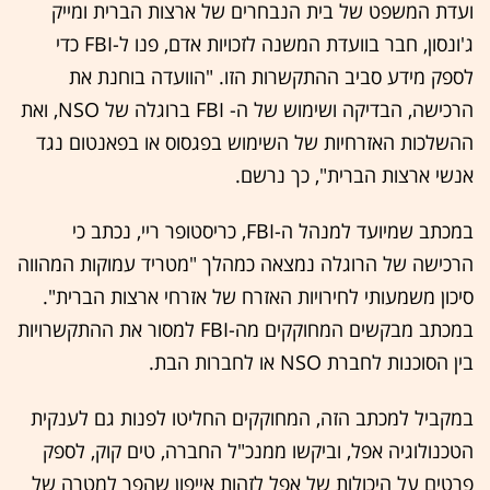
ועדת המשפט של בית הנבחרים של ארצות הברית ומייק
ג'ונסון, חבר בוועדת המשנה לזכויות אדם, פנו ל-FBI כדי
לספק מידע סביב ההתקשרות הזו. "הוועדה בוחנת את
הרכישה, הבדיקה ושימוש של ה- FBI ברוגלה של NSO, ואת
ההשלכות האזרחיות של השימוש בפגסוס או בפאנטום נגד
אנשי ארצות הברית", כך נרשם.
במכתב שמיועד למנהל ה-FBI, כריסטופר ריי, נכתב כי
הרכישה של הרוגלה נמצאה כמהלך "מטריד עמוקות המהווה
סיכון משמעותי לחירויות האזרח של אזרחי ארצות הברית".
במכתב מבקשים המחוקקים מה-FBI למסור את ההתקשרויות
בין הסוכנות לחברת NSO או לחברות הבת.
במקביל למכתב הזה, המחוקקים החליטו לפנות גם לענקית
הטכנולוגיה אפל, וביקשו ממנכ"ל החברה, טים קוק, לספק
פרטים על היכולות של אפל לזהות אייפון שהפך למטרה של