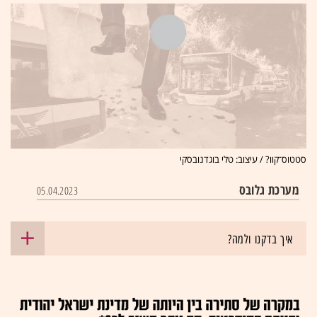
סטטוס־קוו? / עיצוב: טלי בוגדנובסקי
מערכת גלובס
05.04.2023
איך בדקנו ולמה?