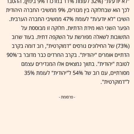
"לא יודע/ת" (32% לעומת 11% במרכז ו־9% בימין). ההסבר
לכך הוא שבחלוקה בין מגזרים, 9% ממשיבי החברה היהודית
השיבו "לא יודע/ת" לעומת 47% ממשיבי החברה הערבית.
הפער השני הוא מידת הדתיות. חלוקה זו מבוססת על
התשובות לשאלה מפורשת על השקפה דתית. בעוד שרוב
(73%) של החילונים גורסים "דמוקרטית", רוב דומה בקרב
הדתיים אומרים "יהודית". בקרב החרדים כבר מדובר ב־90%
לטובת "יהודית". בתווך נמצאים אלו המגדירים עצמם
מסורתיים, עם רוב של 54% ל"יהודית" לעומת 35%
ל"דמוקרטית".
- פרסומת -