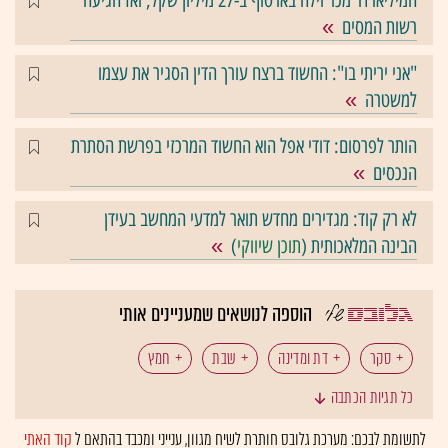
המיליארדר מכר וילה בארסוף ב-27 מיליון שקל, ואז הגיעה
רשות המסים
"אני יריתי בו": החשוד ברצח עורך הדין הסגיר את עצמו
למשטרה
הותר לפרסום: דודי אפל הוא החשוד המרכזי בפרשת הסתרת
הנכסים
לא רק קוד: מגדירים מחדש תואר למדעי המחשב בעידן
הבינה המלאכותית (
תוכן שיווקי
)
הוספה לנושאים שמעניינים אותי
סקר
דת ומדינה
שבת
חמץ
כל תגיות הכתבה
נישואים אזרחיים
מערכת המשפט
מדינת ישראל
לתשומת לבכם: מערכת גלובס חותרת לשיח מגוון, ענייני ומכבד בהתאם ל
קוד האתי