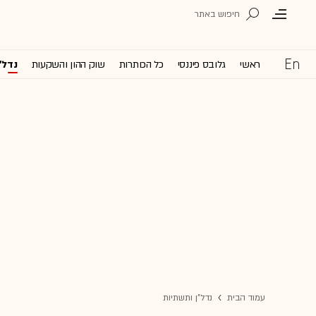
ראשי
גלובס פיננסי
כל הכותרות
שוק ההון והשקעות
נדל'
עמוד הבית
נדל"ן ותשתיות