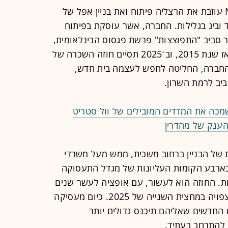
פרסום ראשון: חברת הטכנולוגיה NSO עוזבת את הרצליה פיתוח ואת בניין אפל של
 וביג בגלילות. החברה, אשר עוסקת בפיתוח
קר סביב "התפוצצות" פרשת פגסוס הבינלאומית,
פועלת ממתחם המשרדים בהרצליה מאז שנת 2015, וב־2025 תסיים חוזה השכרה של
החברה, החליטה לחפש לעצמה בית חדש,
יב לרמת השרון.
מכה את המדדים המובילים של וול סטריט
הענק של מהדרין
ות של הבניין ברחוב משכית, ממש מעל משרדי
נס לשטח של כ־7,500 מ"ר בארבע הקומות העליונות של מגדל התעסוקה
מתחם גלילות, שיציע 44 קומות. החוזה הוא לעשור, עם אופציה לעשר שנים
נוספות לאחר מכן, והכניסה הרשמית צפויה במחצית השנייה של 2025. כיום מעסיקה
רדים החדשים שאליהם תיכנס גדולים יותר
 להתרחב בעתיד.