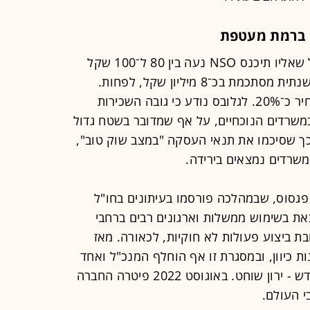
על פי ההערכות, רמת המחירים במגדל שאליו תיכנס NSO נעה בין 80 ל־100 שקל
למ"ר ברמת מעטפת, כך שהשכירות השנתית מסתכמת בכ־8 מיליון שקל, לפחות.
הבאת המשרדים לרמת גמר תוסיף למחיר כ־20%. לגלובס נודע כי גובה השכירות
במשרדים הנוכחיים, על אף שמדובר בשטח גדול
כך שסיכמו את תנאי העסקה "במצב שוק טוב",
שרדים נמצאים בירידה.
וצצה פרשת פגסוס, שבמהלכה פורסמו בעיתונים בחו"ל
על כך שהתוכנה של NSO נמצאת בשימוש ממשלות וארגונים רבים ברחבי
ת ביצוע פעולות לא חוקיות, לכאורה. מאז
כיוון, ובמסגרת זו אף הוחלף המנכ"ל ואחד
ממייסדי החברה, שלו חוליו, במנכ"ל חדש - ירון שוחט. באוגוסט 2022 פיטרה החברה