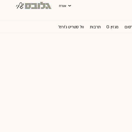
אורח
רסום
מגזין G
תרבות
וול סטריט ג'ורנל