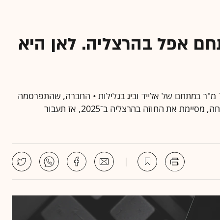
את מתחם אפל בהרצליה. לאן היא
NSO עוזבת את מתחם אפל בהרצליה ועוברת ל־7,500 מ"ר במתחם של אלייד וביג בגלילות • החברה, שהתפרסמה
בעבר בעיקר סביב פרשת תוכנת הריגול "פגסוס" שפיתחה, מסיימת את החוזה בהרצליה ב־2025, אז תעבור