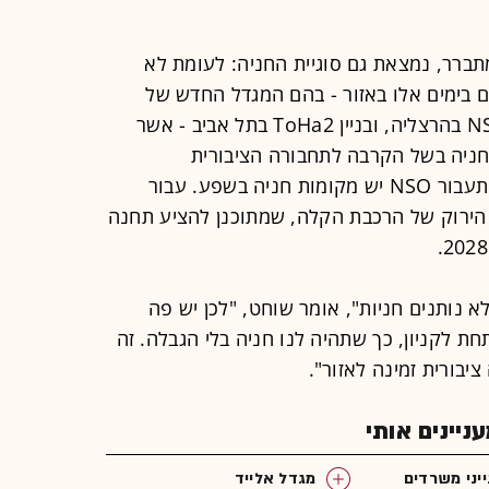
ברר, נמצאת גם סוגיית החניה: לעומת לא
 בימים אלו באזור - בהם המגדל החדש של
אפל, סמוך למשרדים הנוכחיים של NSO בהרצליה, ובניין ToHa2 בתל אביב - אשר
חניה בשל הקרבה לתחבורה הציבורית
המתוכננת או הקיימת, במתחם שאליו תעבור NSO יש מקומות חניה בשפע. עבור
ו הירוק של הרכבת הקלה, שמתוכנן להציע תחנה
 נותנים חניות", אומר שוחט, "לכן יש פה
תחת לקניון, כך שתהיה לנו חניה בלי הגבלה. זה
יבורית זמינה לאזור".
יינים אותי
ייני משרדים
מגדל אלייד