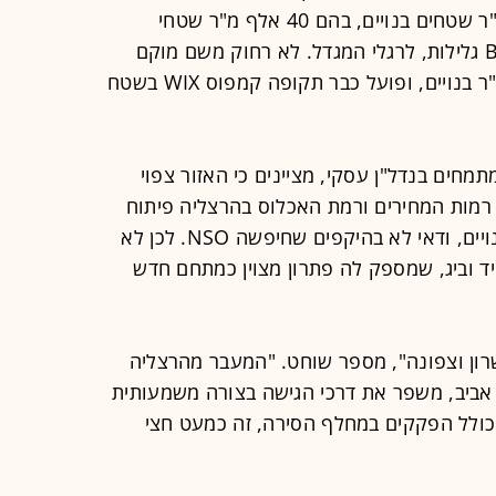
של NSO מציע בסך הכול 120 אלף מ"ר שטחים בנויים, בהם 40 אלף מ"ר שטחי
מסחר שיהוו את מתחם BIG FASHION גלילות, לרגלי המגדל. לא רחוק משם מוקם
קמפוס סולאראדג', שיכלול 36 אלף מ"ר בנויים, ופועל כבר תקופה קמפוס WIX בשטח
ברת NEWMARK NATAM, המתמחים בנדל"ן עסקי, מציינים כי האזור צפוי
רמות המחירים ורמת האכלוס בהרצליה פיתוח
שמרו על עצמם, ואין כמעט שטחים פנויים, ודאי לא בהיקפים שחיפשה NSO. לכן לא
 וביג, שמספק לה פתרון מצוין כמתחם חדש
רון וצפונה", מספר שוחט. "המעבר מהרצליה
 אביב, משפר את דרכי הגישה בצורה משמעותית
כולל הפקקים במחלף הסירה, זה כמעט חצי