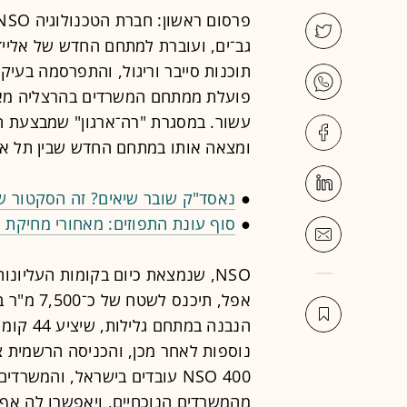
גב־ים, ועוברת למתחם החדש של אלייד
תוכנות סייבר וריגול, והתפרסמה בעי
עשור. במסגרת "רה־ארגון" שמבצעת 
ומצאה אותו במתחם החדש שבין תל אב
●
נאסד"ק שובר שיאים? זה הסקטור ש
●
סוף עונת התפוזים: מאחורי מחיקת 
NSO, שנמצאת כיום בקומות העליונ
אפל, תיכ
הנבנה ב
NSO 400 עובדים בישראל, והמש
מהמשרדים הנוכחיים, ויאפשרו לה אף