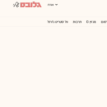
אורח
רסום
מגזין G
תרבות
וול סטריט ג'ורנל