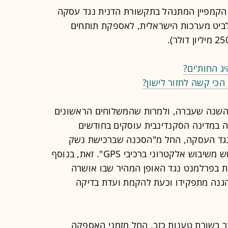
הקמפיין המתנהל בתקשורת הדנית נגד עסקה
לביט מערכות הישראלית, לאספקת תותחים
יג החות'ים?
הכי קשה לחזור לישון?
השנה שעברה, ולמרות שהמשלוחים הראשונים
זיה במדינה הסקנדינבית עוסקים בחודשים
נגד העסקה, החל מ"הסכנה שברכישת נשק
ממדינה הנמצאת במלחמה" ועד ל"חשש משיבוש אלקטרוני ברכיבי GPS". זאת, בנוסף
ת בפרלמנט נגד האופן המהיר שבו אושרה
נה מתפקידו וכעת להקמת ועדת בדיקה
ר בשורת טענות כזב, החל מזמני האספקה