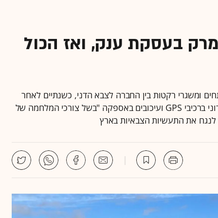
רק בעסקת ענק, ואז הכול
ים ומשגרי רקטות בין החברה לצבא הדני, כשנתיים לאחר
שנחתמה • בין השאר נטען כי יש חשש משיבוש אלקטרוני ברכיבי GPS ועיכובים באספקה "בשל צורכי המלחמה של
ון לנגח את התעשיות הצבאיות בארץ