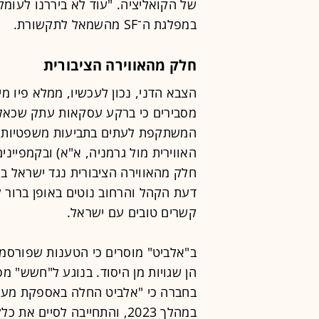
של הקואליציה. "עוד לא ביררנו לעומ
במפלגת ה־SF מהשמאל לתקשורת.
חלק מהאווירה הציבורית
הצבא הדני, נכון לעכשיו, ממלא פיו מ
מסבירים כי ברקע עסקאות עתק שכאלה 
המשתקפת לעתים בתביעות משפטיות 
האווירית מול גרמניה, א"א) ובקמפיינ
חלק מהאווירה הציבורית נגד ישראל 
דעת הקהל והרחוב נוטים באופן ברור 
קשרים טובים עם ישראל.
ב"אלביט" מוסרים כי הטענות שפורסמו
הן שגויות מן היסוד. בנוגע ל"חשש" מ
בחברה כי "אלביט החלה באספקת מערכ
במהלך 2023, והתחייבה לסיי