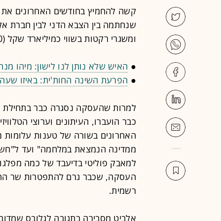
קשה להחמיץ בחודשים האחרונים את 
שנחתמה בין הצבא הדני לבין חברת א
ומשגרי רקטות בשווי כמיליארד שקל (250 מיליון דולר).
●
האיש שלא נותן לנו לישון: מיהו מנה
●
הפרעת השינה החות'ית: באיזו שעה 
למרות שהעסקה נסגרה כבר בתחילת 
כבר הועברו, העיתונים וערוצי הטלווי
האחרונים בשורה של טענות עלומות 
למאבק פוליטי בדיעבד של כמה מפלגו
העסקה, שכבר גרם להתפטרות שר ההג
רשמית.
אלביט מסבירה בתגובה לגלובס שמדוב