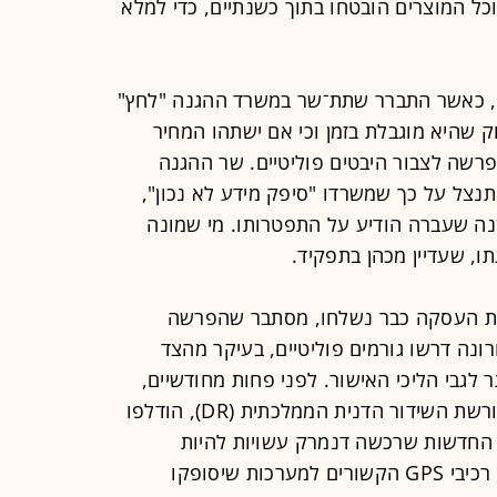
ל המוצרים הובטחו בתוך כשנתיים, כדי למלא
, כאשר התברר שתת־שר במשרד ההגנה "לחץ"
שהיא מוגבלת בזמן וכי אם ישתהו המחיר
רשה לצבור היבטים פוליטיים. שר ההגנה
תנצל על כך שמשרדו "סיפק מידע לא נכון",
נה שעברה הודיע על התפטרותו. מי שמונה
ו, שעדיין מכהן בתפקיד.
ת העסקה כבר נשלחו, מסתבר שהפרשה
נה דרשו גורמים פוליטיים, בעיקר מהצד
לגבי הליכי האישור. לפני פחות מחודשיים,
בפרסום משותף של ה"יילנדס פוסטן" ורשת השידור הדנית הממלכתית (DR), הודלפו
 החדשות שרכשה דנמרק עשויות להיות
משותקות על ידי הרוסים". לפי הדיווח, רכיבי GPS הקשורים למערכות שיסופקו