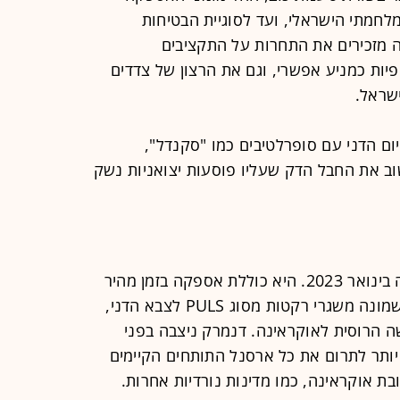
מתי הישראלי, ועד לסוגיית הבטיחות
גורמים בתעשייה מזכירים את התחרות על התקציבים
פיות כמניע אפשרי, וגם את הרצון של צדדים
שראל.
ם הדני עם סופרלטיבים כמו "סקנדל",
שוב את החבל הדק שעליו פוסעות יצואניות נשק
העסקה הביטחונית בין הצדדים נחתמה בינואר 2023. היא כוללת אספקה בזמן מהיר
ביותר של 19 תותחים מסוג ATMOS ושמונה משגרי רקטות מסוג PULS לצבא הדני,
הרוסית לאוקראינה. דנמרק ניצבה בפני
תר לתרום את כל ארסנל התותחים הקיימים
ת אוקראינה, כמו מדינות נורדיות אחרות.