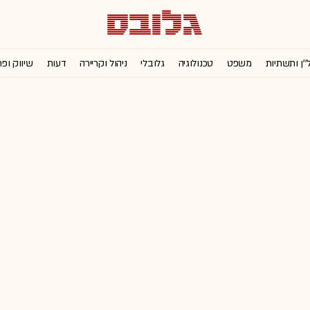
''ן ותשתיות
משפט
טכנולוגיה
גלובלי
ניהול וקריירה
דעות
שיווק ופ