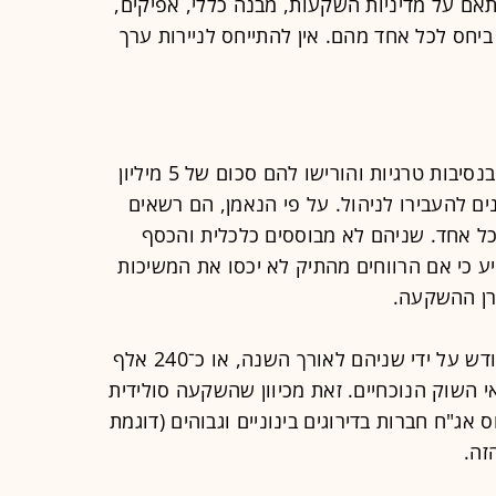
ם על מדיניות השקעות, מבנה כללי, אפיקים,
ת ביחס לכל אחד מהם. אין להתייחס לניירות ערך
אח ואחות, שהוריהם נפטרו לאחרונה בנסיבות טרגיות והורישו להם סכום של 5 מיליון
ם להעבירו לניהול. על פי הנאמן, הם רשאים
ם חודשי של 10,000 שקל כל אחד. שניהם לא מבוססים כלכלית והכסף
 כי אם הרווחים מהתיק לא יכסו את המשיכות
רן ההשקעה.
משיכה בסך 20 אלף שקל בחודש על ידי שניהם לאורך השנה, או כ־240 אלף
השוק הנוכחיים. זאת מכיוון שהשקעה סולידית
ג"ח חברות בדירוגים בינוניים וגבוהים (דוגמת
זה.