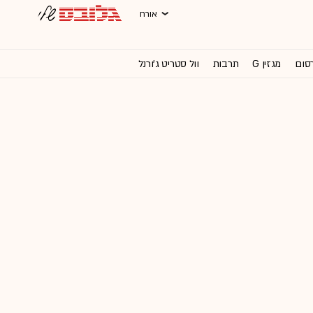
אורח
רסום
מגזין G
תרבות
וול סטריט ג'ורנל