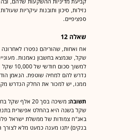
קביעת מדיניות ההשקעות שלהם, ובהתא
נזילות, סיכון ותובנות עיקריות שעולו
ספציפיים.
שאלה 12
שקל, שנמצא בחשבון נאמנות. מעונייני
למשוך סכו
נדרש להם למחיה שוטפת. הנאמן הודיע
ממנו, יש למכור את החלק הנדרש מק
תשובה:
שקל בשנה היא בהחלט אפשרית בתנאי 
באג"ח צמודות של ממשלת ישראל פלוס א
בנקים) יתנו מענה כמעט מלא לצורך ה