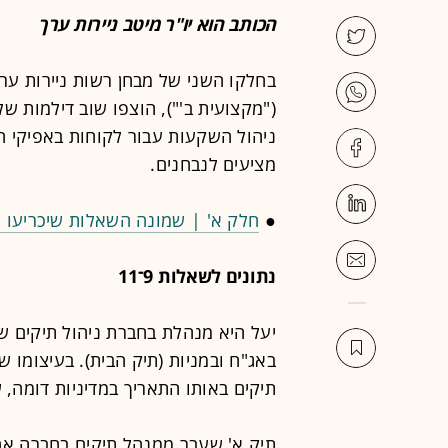
הכותב הוא יו"ר מיטב ניירות ערך
בחלקו השני של מבחן רשות ניירות ער
("מקצועית ב'"), הוצפו שוב דילמות של
ניהול השקעות עבור לקוחות באפיקי המ
מציעים לנבחנים.
●
חלק א' | שמונה השאלות שיכריעו 
נתונים לשאלות 9־11
יעל היא מנהלת בחברת ניהול תיקים 
באג"ח ובמניות (תיק הבית). בעיצומו 
תיקים באותו התאריך במדיניות דומה, של עד 50%
תיק א' שעבר ממנהל תיקים בחברה אח