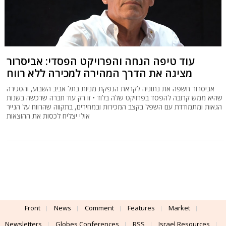
עוד טיפה הנחה והפרויקט הפסדי: אביסרור
מציגה את הדרך המהירה למכירה ללא רווח
אביסרור חשפה את נתוניה לקראת הנפקת מניות בתל אביב השבוע, והסגירה
שהיא ממש קרובה להפסד בפרויקט שלה בלוד • זו רק עוד חברה שרכשה בשנות
הגאות ומתמודדת עם השפל בקצב המכירות ובמחירים, בתקווה שהרווח על הנייר
אולי יצליח לכסות את ההוצאות
Front
News
Comment
Features
Market
Newsletters
Globes Conferences
RSS
Israel Resources