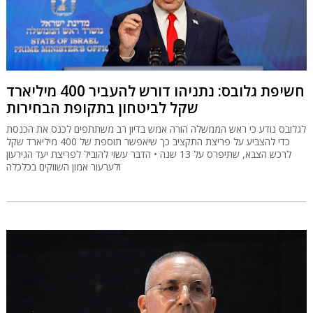
חשיפת גלובס: נתניהו דורש להעביר 400 מיליארד
שקל לביטחון בתקופת הבחירות
לגלובס נודע כי ראש הממשלה הורה אמש בדיון רב משתתפים לכנס את הכנסת
כדי להצביע על פריצת התקציב כך שיאפשר תוספת של 400 מיליארד שקל
לרכש הצבא, שתיפרס על 13 שנה • הדבר עשוי להוביל לפריצת יעד הגירעון
ולערעור אמון השווקים בכלכלה