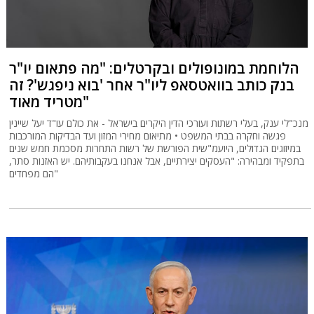
הלוחמת במונופולים ובקרטלים: "מה פתאום יו"ר
בנק כותב בוואטסאפ ליו"ר אחר 'בוא ניפגש'? זה
מטריד מאוד"
מנכ"לי ענק, בעלי רשתות ועורכי הדין היקרים בישראל - את כולם עו"ד יעל שיינין
פגשה וחקרה בבתי המשפט • מתיאום מחירי המזון ועד הבדיקות המורכבות
במיזוגים הגדולים, היועמ"שית הפורשת של רשות התחרות מסכמת חמש שנים
בתפקיד ומבהירה: "העסקים יצירתיים, אבל אנחנו בעקבותיהם. יש האזנות סתר,
הם מפחדים"