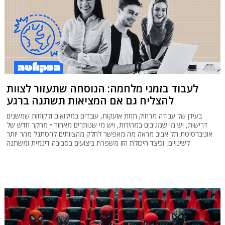
לעבוד בזמני מלחמה: הנוסחה שתעזור לצוות
להצליח גם אם המציאות תשתנה ברגע
בעידן של עבודה מרחוק תחת אזעקות, עובדים במילואים ולקוחות שמשנים
דרישות, יש מי שמגיבים במהירות, ויש מי שנותרים מאחור • מחקר חדש של
אוניברסיטת תל אביב מראה מה מאפשר לחלק מהצוותים להסתגל מהר יותר
לשינויים, וכיצד היכולת הזו משפרת ביצועים בסביבה דינמית ומשתנה