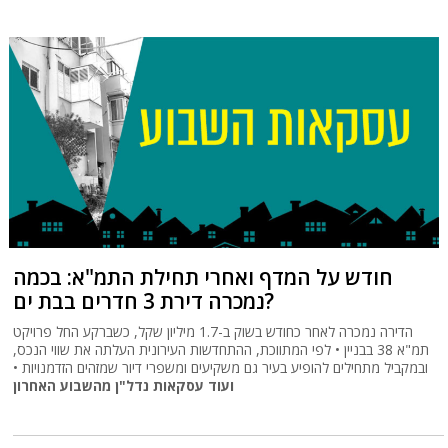
חודש על המדף ואחרי תחילת התמ"א: בכמה
נמכרה דירת 3 חדרים בבת ים?
הדירה נמכרה לאחר כחודש בשוק ב-1.7 מיליון שקל, כשברקע החל פרויקט
תמ"א 38 בבניין • לפי המתווכת, ההתחדשות העירונית העלתה את שווי הנכס,
ובמקביל מתחילים להופיע בעיר גם משקיעים ומשפרי דיור שמזהים הזדמנויות •
ועוד עסקאות נדל"ן מהשבוע האחרון