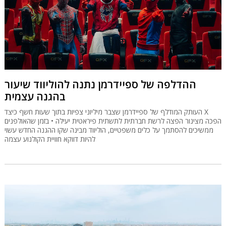
ההדלפה של ספיידרמן נתנה להוליווד שיעור
בהגנה עצמית
העותק המודלף של ספיידרמן שצבר מיליוני צפיות בתוך שעות חשף כיצד X
הפכה מצינור הפצה לרשת חברתית לתשתית פיראטית יעילה • בזמן שהאולפנים
ממשיכים להסתמך על כלים משפטיים, הוליווד מבינה שקו ההגנה החדש עשוי
להיות דווקא חוויית הקולנוע עצמה