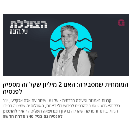
המומחית שמסבירה: האם 2 מיליון שקל זה מספיק
לפנסיה
שיחה עם אלה אלקלעי, יו"ר IBI קרנות נאמנות ופעילה חברתית • על
כלל־האצבע שאמור להבטיח לפרוש בלי דאגות, האוכלוסייה שמצויה בסיכון
הגדול ביותר והפרשה שהחלה ברעיון חכם ויצאה משליטה •
איך להתכונן
לפנסיה גם בגיל 40? סדרה חדשה