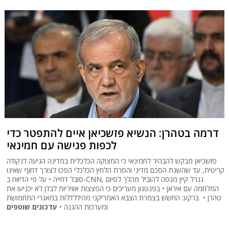
דרמה בטהרן: הנשיא פזשכיאן איים להתפטר כדי
לכפות פגישה עם חמינאי
פזשכיאן מבקש להבהיר לחמינאי כי המצוקה הכלכלית במדינה הגיעה לנקודה
קריטית, עד שהשגת הסכם מדיני והסרת הלחץ הכלכלי הפכו לצורך דחוף שאינו
סובל דחייה • על פי הדיווח ב-CNN, גנרל קיין מנסה להוביל מהלך לסיום
המלחמה עם איראן • בפנטגון מעריכים כי הפצצות אוויריות לבדן לא יכניעו את
טהרן • ברקע: החשש בצמרת הצבא האמריקני מהידלדלות במאגרי התחמושת
ומערכות ההגנה •
עדכונים שוטפים