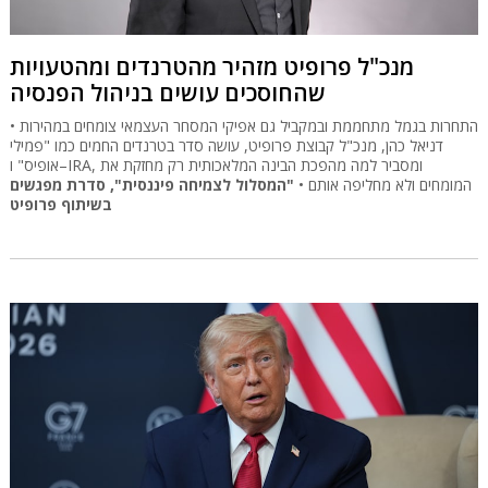
מנכ"ל פרופיט מזהיר מהטרנדים ומהטעויות
שהחוסכים עושים בניהול הפנסיה
התחרות בגמל מתחממת ובמקביל גם אפיקי המסחר העצמאי צומחים במהירות •
דניאל כהן, מנכ"ל קבוצת פרופיט, עושה סדר בטרנדים החמים כמו "פמילי
אופיס" ו–IRA, ומסביר למה מהפכת הבינה המלאכותית רק מחזקת את
המומחים ולא מחליפה אותם •
"המסלול לצמיחה פיננסית", סדרת מפגשים
בשיתוף פרופיט