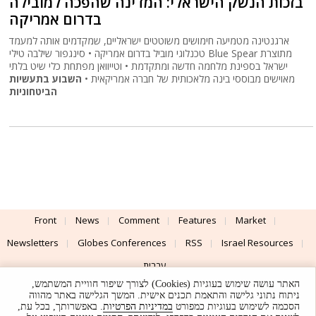
בזכות הנשק הישראלי: המדינה שהפכה למובילה
בדרום אמריקה
ארגנטינה מטמיעה חימושים משוטטים ישראליים, שמקדמים אותה למעמד
טכנלוגי מוביל בדרום אמריקה • סינגפור שילבה טילי Blue Spear מתוצרת
ישראל בספינת מלחמה חדשה ומתקדמת • וטייוואן מפתחת כלי שיט בלתי
מאוישים מבוססי בינה מלאכותית של חברה אמריקאית •
השבוע בתעשיות
הביטחוניות
Front
News
Comment
Features
Market
Newsletters
Globes Conferences
RSS
Israel Resources
עברית
האתר עושה שימוש בעוגיות (Cookies) לצורך שיפור חוויית המשתמש,
Advertising
Terms of Use
Privacy Policy
About
Support
ניתוח נתוני גלישה והתאמת תכנים אישית. המשך הגלישה באתר מהווה
הסכמה לשימוש בעוגיות כמפורט
במדיניות הפרטיות
. באפשרותך, בכל עת,