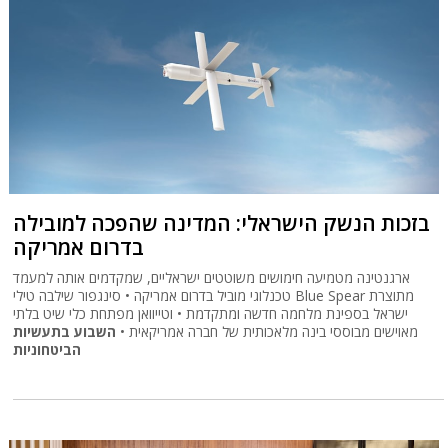
בזכות הנשק הישראלי: המדינה שהפכה למובילה
בדרום אמריקה
ארגנטינה מטמיעה חימושים משוטטים ישראליים, שמקדמים אותה למעמד
טכנלוגי מוביל בדרום אמריקה • סינגפור שילבה טילי Blue Spear מתוצרת
ישראל בספינת מלחמה חדשה ומתקדמת • וטייוואן מפתחת כלי שיט בלתי
מאוישים מבוססי בינה מלאכותית של חברה אמריקאית •
השבוע בתעשיות
הביטחוניות