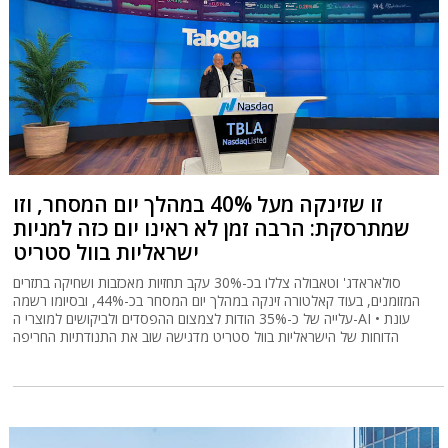
זו שזינקה מעל 40% במהלך יום המסחר, וזו
שמתרסקת: הרבה זמן לא ראינו יום כזה למניות
ישראליות בוול סטריט
סולאראדג' וטאבולה צללו בכ-30% עקב תחזיות מאכזבות ושחיקה בתזרים
המזומנים, בעוד קאלטורה זינקה במהלך יום המסחר בכ-44%, ובסיומו רשמה
עלייה של כ-35% הודות לצמצום ההפסדים ולביקושים למוצרי ה-AI • עונת
הדוחות של הישראליות בוול סטריט מדגישה שוב את התנודתיות החריפה