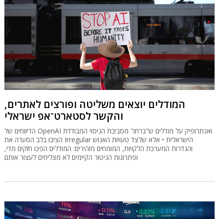
המודלים יוצאים משליטה ופורצים לאתרים,
והקשר לסטארט־אפ ישראלי
הדיווחים של OpenAI ואנתרופיק על מודלים ש"ברחו" מסביבת הניסוי המבודדת
הציבו בלב הסערה את Irregular הישראלית • אלא שלצד טעויות האנוש
והגדרות המערכת הלקויות, המומחים מזהירים: המודלים הפכו חזקים מדי,
ופתרונות הניטור הקיימים לא מצליחים לעצור אותם