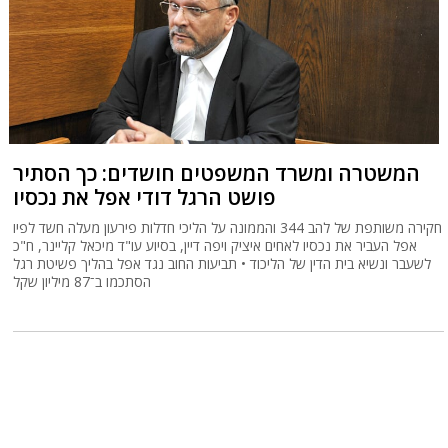
המשטרה ומשרד המשפטים חושדים: כך הסתיר
פושט הרגל דודי אפל את נכסיו
חקירה משותפת של להב 344 והממונה על הליכי חדלות פירעון מעלה חשד לפיו
אפל העביר את נכסיו לאחים איציק ויפה דיין, בסיוע עו"ד מיכאל קליינר, ח"כ
לשעבר ונשיא בית הדין של הליכוד • תביעות החוב נגד אפל בהליך פשיטת רגל
הסתכמו ב־87 מיליון שקל