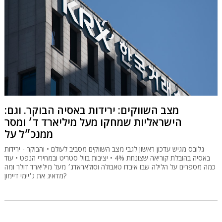
מצב השווקים: ירידות באסיה הבוקר. וגם:
הישראליות שמחקו מעל מיליארד ד׳ ומסר
ממנכ״ל על
גלובס מגיש עדכון ראשון לגבי מצב השווקים מסביב לעולם • והבוקר - ירידות
באסיה בהובלת קוריאה שצונחת 4% • יציבות בוול סטריט ובמחירי הנפט • עוד
כמה מספרים על הלילה שבו איבדו טאבולה וסולאראדג׳ מעל מיליארד דולר ומה
מדאיג את ג׳יימי דיימון?