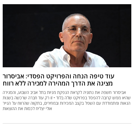
עוד טיפה הנחה והפרויקט הפסדי: אביסרור
מציגה את הדרך המהירה למכירה ללא רווח
אביסרור חשפה את נתוניה לקראת הנפקת מניות בתל אביב השבוע, והסגירה
שהיא ממש קרובה להפסד בפרויקט שלה בלוד • זו רק עוד חברה שרכשה בשנות
הגאות ומתמודדת עם השפל בקצב המכירות ובמחירים, בתקווה שהרווח על הנייר
אולי יצליח לכסות את ההוצאות