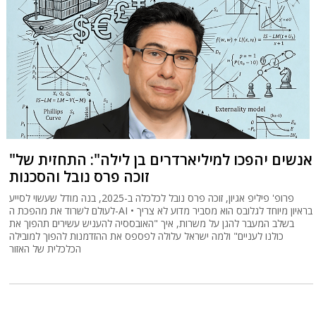
"אנשים יהפכו למיליארדרים בן לילה": התחזית של
זוכה פרס נובל והסכנות
פרופ' פיליפ אגיון, זוכה פרס נובל לכלכלה ב-2025, בנה מודל שעשוי לסייע
לעולם לשרוד את מהפכת ה-AI • בראיון מיוחד לגלובס הוא מסביר מדוע לא צריך
בשלב המעבר להגן על משרות, איך "האובססיה להעניש עשירים תהפוך את
כולנו לעניים" ולמה ישראל עלולה לפספס את ההזדמנות להפוך למובילה
הכלכלית של האזור