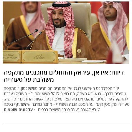
דיווח: איראן, עיראק והחות'ים מתכננים מתקפה
משולבת על סעודיה
יו"ר הפרלמנט האיראני לגלג על המסרים הסותרים מוושינגטון: "'מתקפה
מסיבית בדרך... רגע, לא משנה, הם רוצים לנהל משא ומתן'" • סעודיה נערכת
למתקפה על נמלים ומתקני אנרגיה מצד מילציות עיראקיות והחות'ים • טורקיה,
סעודיה ופקיסטן חתמו על הסכם הגנה משותף • מחבל נוח'בה שהשתתף בטבח
7 באוקטובר נעצר כנהג משאית ברפיח •
עדכונים שוטפים