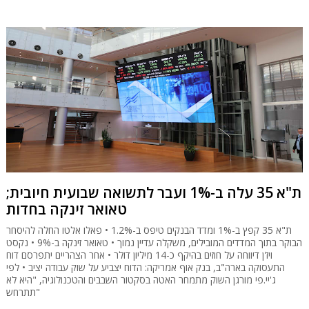
ת"א 35 עלה ב-1% ועבר לתשואה שבועית חיובית;
טאואר זינקה בחדות
ת"א 35 קפץ ב-1% ומדד הבנקים טיפס ב-1.2% • פאלו אלטו החלה להיסחר
הבוקר בתוך המדדים המובילים, משקלה עדיין נמוך • טאואר זינקה ב-9% • נקסט
ויז'ן דיווחה על חוזים בהיקף כ-14 מיליון דולר • אחר הצהריים יתפרסם דוח
התעסוקה בארה"ב, בנק אוף אמריקה: הדוח יצביע על שוק עבודה יציב • לפי
ג'יי.פי מורגן השוק מתמחר האטה בסקטור השבבים והטכנולוגיה, "היא לא
תתרחש"