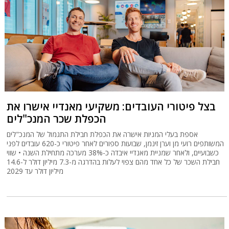
בצל פיטורי העובדים: משקיעי מאנדיי אישרו את
הכפלת שכר המנכ"לים
אספת בעלי המניות אישרה את הכפלת חבילת התגמול של המנכ"לים
המשותפים רועי מן וערן זינמן, שבועות ספורים לאחר פיטורי כ-620 עובדים לפני
כשבועיים, ולאחר שמניית מאנדיי איבדה כ-38% מערכה מתחילת השנה • שווי
חבילת השכר של כל אחד מהם צפוי לעלות בהדרגה מ-7.3 מיליון דולר ל-14.6
מיליון דולר עד 2029