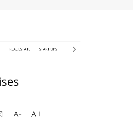
H
REAL ESTATE
START UPS
ises