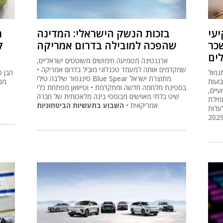
יעי
בזכות הנשק הישראלי: המדינה
מ
כר
שהפכה למובילה בדרום אמריקה
ק
ים
ארגנטינה מטמיעה חימושים משוטטים ישראליים,
שמקדמים אותה למעמד טכנלוגי מוביל בדרום אמריקה •
גמול
הבן ט
סינגפור שילבה טילי Blue Spear מתוצרת ישראל
בועות
בספינת מלחמה חדשה ומתקדמת • וטייוואן מפתחת כלי
 כשבועיים,
שיט בלתי מאוישים מבוססי בינה מלאכותית של חברה
3 מערכה מתחילת
אמריקאית •
השבוע בתעשיות הביטחוניות
עלות