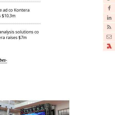
e ad co Kontera
s $10.3m
analysis solutions co
ra raises $7m
bes-