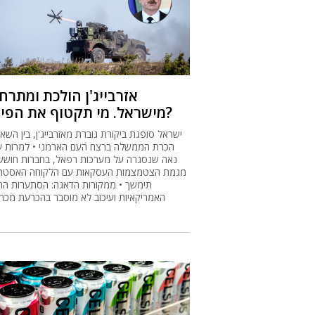
אזרבייג'ן הולכת ומתר
מישראל. מי תקטוף את הפירות?
ישראל סופגת ביקורת גוברת מאזרבייג'ן, בין השאר
הכרת הממשלה ברצח העם הארמני • למרות 
נאה שנסגרה על מערכות רפאל, בחברות חוששי
מגמת הצטמצמות העסקאות עם הלקוחה האסטר
תימשך • ממקורות הדאגה: הסתערות הח
האמריקאיות ועיכוב לא מוסבר בהכרעת מכרז