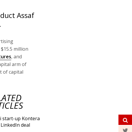
duct Assaf
.
rtising
$15.5 million
tures
, and
pital arm of
of capital
LATED
TICLES
li start-up Kontera
 LinkedIn deal