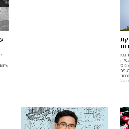
חקת
על
 בגין
ל
עסקה
ם כי
שהוא 
טגית
ברות
 חלל