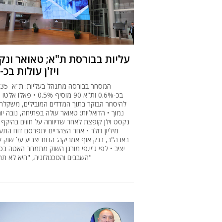
עליות בבורסת ת"א; טאואר ונק
ויז'ן עולות בכ-4%
ה
בכ-0.6% ות"א 90 מוסיף 0.5% • פא
להיסחר הבוקר בתוך המדדים המובילים, משקלה ע
נמוך • הדואליות: טאואר עולה בפתיחה, נובה יו
מיליון דולר • אחר הצהריים יתפרסם דוח התע
בארה"ב, בנק אוף אמריקה: הדוח יצביע על שוק ע
יציב • לפי ג'יי.פי מורגן השוק מתמחר האטה בס
השבבים והטכנולוגיה, "היא לא תתרחש"