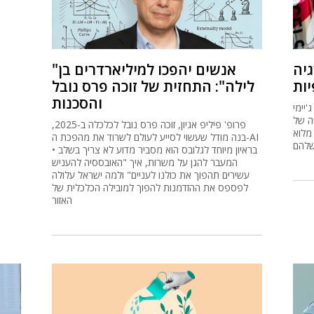
יה
"אנשים יהפכו למיליארדרים בן
ות
לילה": התחזית של זוכה פרס נובל
והסכנות
'יימי
 עתירי קפאין
פרופ' פיליפ אגיון, זוכה פרס נובל לכלכלה ב-2025,
מלוא
בנה מודל שעשוי לסייע לעולם לשרוד את מהפכת ה-AI
שלהם
• בראיון מיוחד לגלובס הוא מסביר מדוע לא צריך בשלב
המעבר להגן על משרות, איך "האובססיה להעניש
עשירים תהפוך את כולנו לעניים" ולמה ישראל עלולה
לפספס את ההזדמנות להפוך למובילה הכלכלית של
האזור