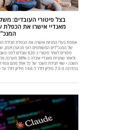
בצל פיטורי העובדים: משק
מאנדיי אישרו את הכפלת ש
המנכ"ל
אספת בעלי המניות אישרה את הכפלת חבילת הת
של המנכ"לים המשותפים רועי מן וערן זינמן, ש
ספורים לאחר פיטורי כ-620 עובדים לפני
ולאחר שמניית מאנדיי איבדה כ-8%
השנה • שווי חבילת השכר של כל אחד מהם צפוי ל
בהדרגה מ-7.3 מיליון דולר ל-14.6 מיליון דולר עד 2029