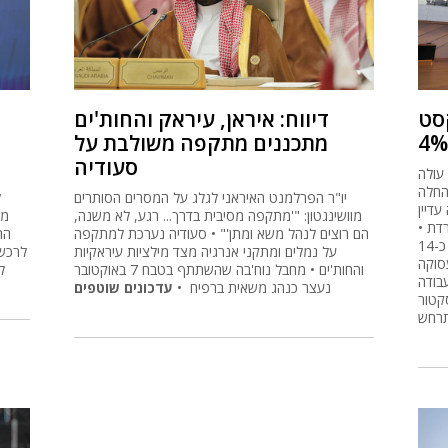
סט
דיווח: איראן, עיראק והחות'ים
מתכננים מתקפה משולבת על
סעודיה
מסחר בבורסה מתנהל בעליות: ת"א 35 עולה
לו אלטו החלה
יו"ר הפרלמנט האיראני לגלג על המסרים הסותרים
ל
דיין
מוושינגטון: "'מתקפה מסיבית בדרך... רגע, לא משנה,
מש
רדת •
הם רוצים לנהל משא ומתן'" • סעודיה נערכת למתקפה
נקסט ויז'ן קופצת לאחר שדיווחה על חוזים בהיקף כ-14
על נמלים ומתקני אנרגיה מצד מילציות עיראקיות
סוקה
והחות'ים • מחבל נוח'בה שהשתתף בטבח 7 באוקטובר
ל
בודה
נעצר כנהג משאית ברפיח •
עדכונים שוטפים
קטור