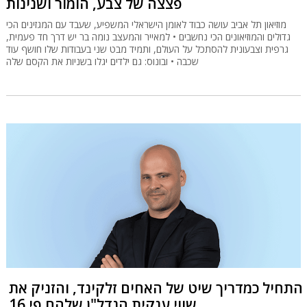
פצצה של צבע, הומור ושנינות
מוזיאון תל אביב עושה כבוד לאומן הישראלי המשפיע, שעבד עם המגזינים הכי
גדולים והמוזיאונים הכי נחשבים • למאייר והמעצב נומה בר יש דרך חד פעמית,
גרפית וצבעונית להסתכל על העולם, ותמיד מבט שני בעבודות שלו חושף עוד
שכבה • ובונוס: גם ילדים יגלו בשניות את הקסם שלה
התחיל כמדריך שיט של האחים זלקינד, והזניק את
שווי ענקית הנדל"ן שלהם פי 16