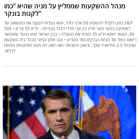
מנהל ההשקעות שממליץ על מניה שהיא "כמו
לקנות בונקר"
נתנו לקלוד להשקיע 50 אלף דולר, והוא הצליח לעקוף את התשואה של S&P
500 • לאחרונה נפער פער חריג בין שני מדדי הדגל בבורסה - ת"א 35 ות"א
90, כאשר דווקא ת"א 35 תופס את ההובלה • בנק ישראל יוצא בצעד שיאפשר
רישום כפול של מניות הבנקים בוול סטריט • וגם: איתן עציוני מנהל בית השקעות
שמנהל 2.3 מיליארד שקל, ובשוק הישראלי הוא רואה לא מעט הזדמנויות מתחת
לרדאר