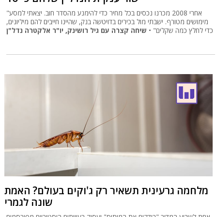
"אחרי 2008 מכרנו נכסים בכל מחיר כדי להימנע מהסדר חוב. יצאתי למסע
מימושים מטורף. ישבתי מול בכירים בדויטשה בנק, שהיינו חייבים להם מיליונים,
כדי לחלץ כמה שקלים" •
שיחה קצרה עם גיל רושינק, יו"ר אלקטרה נדל"ן
מלחמה גרעינית תשאיר רק ג'וקים בעולם? האמת
שונה לגמרי
אחת לשבוע המדור "בודקים את המיתוס" יעסוק בעיוותים היסטוריים מפורסמים,