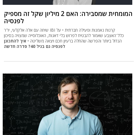
המומחית שמסבירה: האם 2 מיליון שקל זה מספיק
לפנסיה
שיחה עם אלה אלקלעי, יו"ר IBI קרנות נאמנות ופעילה חברתית • על
כלל־האצבע שאמור להבטיח לפרוש בלי דאגות, האוכלוסייה שמצויה בסיכון
הגדול ביותר והפרשה שהחלה ברעיון חכם ויצאה משליטה •
איך להתכונן
לפנסיה גם בגיל 40? סדרה חדשה