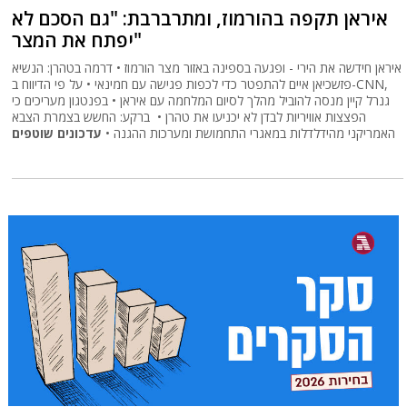
איראן תקפה בהורמוז, ומתרברבת: "גם הסכם לא
יפתח את המצר"
איראן חידשה את הירי - ופגעה בספינה באזור מצר הורמוז • דרמה בטהרן: הנשיא
פזשכיאן איים להתפטר כדי לכפות פגישה עם חמינאי • על פי הדיווח ב-CNN,
גנרל קיין מנסה להוביל מהלך לסיום המלחמה עם איראן • בפנטגון מעריכים כי
הפצצות אוויריות לבדן לא יכניעו את טהרן • ברקע: החשש בצמרת הצבא
האמריקני מהידלדלות במאגרי התחמושת ומערכות ההגנה •
עדכונים שוטפים