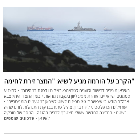
הקרב על הורמוז מגיע לשיא: "המצר זירת לחימה"
באיראן מציבים דרישות ולועגים לטראמפ: "אילצנו לסגת במהירות" • להצניע
סממנים ישראליים: אזהרת מסע ליוון בעקבות מחאות • בזמן המצור הימי: צבא
ארה"ב הודיע כי איפשר ל-30 ספינות לשוט לאיראן "מטעמים הומניטריים" •
ישראלים הכו פלסטיני ליד חברון, צה"ל פתח בבדיקת התנהלות לוחם שהיה
בשטח • המדינה החדשה שאולי תצטרף לברית ההגנה, והמסר של טורקיה
לאיראן •
עדכונים שוטפים