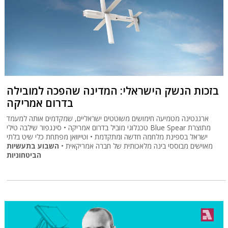
בזכות הנשק הישראלי: המדינה שהפכה למובילה
בדרום אמריקה
ארגנטינה מטמיעה חימושים משוטטים ישראליים, שמקדמים אותה למעמד
טכנלוגי מוביל בדרום אמריקה • סינגפור שילבה טילי Blue Spear מתוצרת
ישראל בספינת מלחמה חדשה ומתקדמת • וטייוואן מפתחת כלי שיט בלתי
מאוישים מבוססי בינה מלאכותית של חברה אמריקאית •
השבוע בתעשיות
הביטחוניות