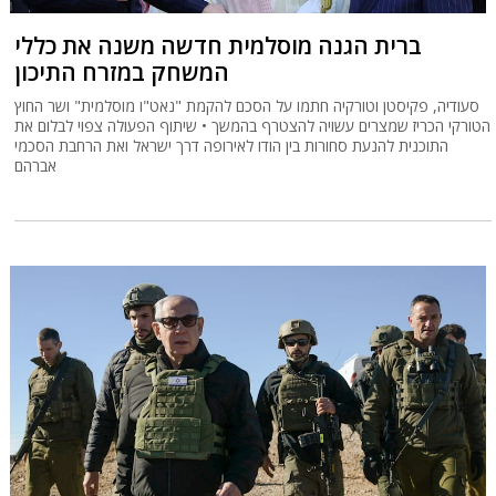
ברית הגנה מוסלמית חדשה משנה את כללי
המשחק במזרח התיכון
סעודיה, פקיסטן וטורקיה חתמו על הסכם להקמת "נאט"ו מוסלמית" ושר החוץ
הטורקי הכריז שמצרים עשויה להצטרף בהמשך • שיתוף הפעולה צפוי לבלום את
התוכנית להנעת סחורות בין הודו לאירופה דרך ישראל ואת הרחבת הסכמי
אברהם