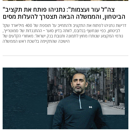
"צה"ל עור ועצמות": נתניהו פותח את תקציב
הביטחון, והממשלה הבאה תצטרך להעלות מסים
דרישת נתניהו לפתוח את התקציב ולהתחייב על תוספת של 400 מיליארד שקל
לביטחון, כפי שנחשף בגלובס, לוותה בדיון סוער • ההתנגדות של סמוטריץ',
גורמי המקצוע שנותרו מחוץ לתמונה ותגובת בנק ישראל: מאחורי הקלעים של
הישיבה שהתקיימה בלשכת ראש הממשלה