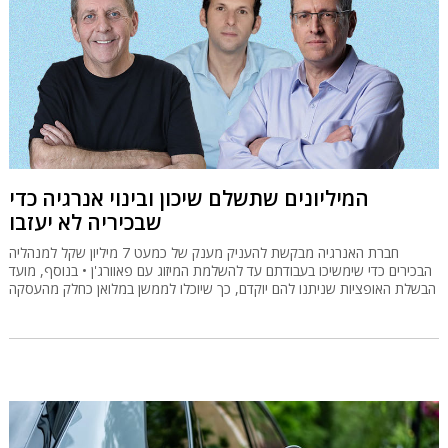
המיליונים שתשלם שיכון ובינוי אנרגיה כדי
שבכיריה לא יעזבו
חברת האנרגיה מבקשת להעניק מענק של כמעט 7 מיליון שקל למנהליה
הבכירים כדי שימשיכו בעבודתם עד להשלמת המיזוג עם פאוורג'ן • בנוסף, מועד
הבשלת האופציות שניתנו להם יוקדם, כך שיוכלו לממשן במלואן כחלק מהעסקה