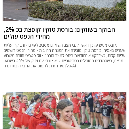
הבוקר בשווקים: בורסת טוקיו קופצת בכ-2%,
מחירי הנפט עולים
גלובס מגיש עדכון ראשון לגבי מצב השווקים מסביב לעולם • והבוקר: עליות
שערים באסיה, בורסת טוקיו מובילה את המגמה החיובית • מחירי הנפט רושמים
עליות קלות, כשברקע אי־הוודאות ביחס למצר הורמוז • וול סטריט חוזרת משבוע
מנצח, כשהמדדים המובילים בטריטוריית שיא • וגם: עם זינוק של 40% בשבוע,
פלנטיר חוזרת לתפוס את ההובלה בתחום ה-AI