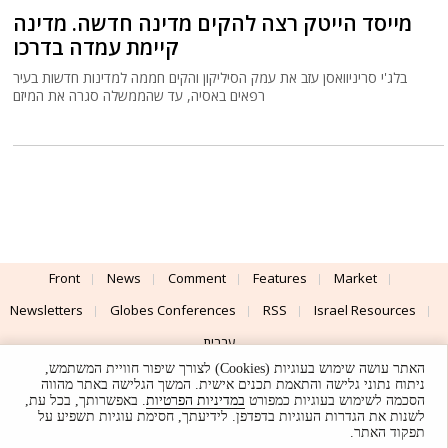
מייסד הייטק רצה להקים מדינה חדשה. מדינה
קיימת עמדה בדרכו
בלג'י סריניוואסן עזב את עמק הסיליקון והקים חממה למדינות חדשות בעיר
רפאים באסיה, עד שהממשלה סגרה את המיזם
Front
News
Comment
Features
Market
Newsletters
Globes Conferences
RSS
Israel Resources
עברית
האתר עושה שימוש בעוגיות (Cookies) לצורך שיפור חוויית המשתמש,
Advertising
Terms of Use
Privacy Policy
About
Support
ניתוח נתוני גלישה והתאמת תכנים אישית. המשך הגלישה באתר מהווה
הסכמה לשימוש בעוגיות כמפורט
במדיניות הפרטיות
. באפשרותך, בכל עת,
לשנות את הגדרות העוגיות בדפדפן. לידיעתך, חסימת עוגיות תשפיע על
Powered by
UI & Design By
תפקוד האתר.