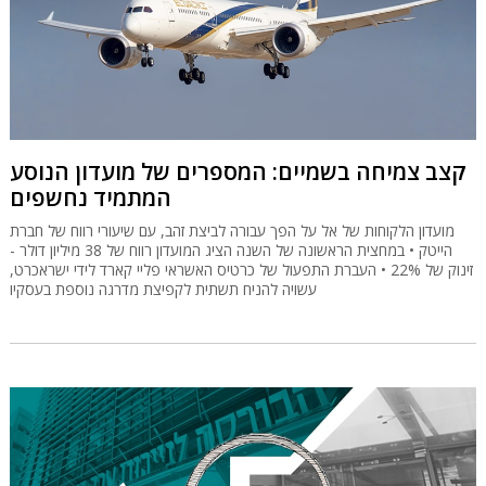
קצב צמיחה בשמיים: המספרים של מועדון הנוסע
המתמיד נחשפים
מועדון הלקוחות של אל על הפך עבורה לביצת זהב, עם שיעורי רווח של חברת
הייטק • במחצית הראשונה של השנה הציג המועדון רווח של 38 מיליון דולר -
זינוק של 22% • העברת התפעול של כרטיס האשראי פליי קארד לידי ישראכרט,
עשויה להניח תשתית לקפיצת מדרגה נוספת בעסקיו