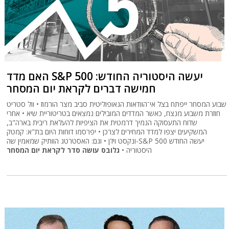
האם מדד S&P 500 יעשה היסטוריה החודש:
חמישה דברים לקראת יום המסחר
שבוע המסחר ייפתח בצל אי־הוודאות הגאופוליטית סביב מצר הורמוז • וול סטריט
חוזרת משבוע מנצח, כאשר המדדים המובילים נמצאים בטריטוריית שיא • אחרי
שדוח התעסוקה הנמיך דרמטית את הציפיות להעלאת ריבית בארה"ב,
המשקיעים יצפו למדד המחירים לצרכן • יפרסמו דוחות היום בת"א: קמטק
ונקסט ויז'ן • וגם: האסטרטג הוותיק שמאמין שה-S&P 500 יעשה החודש
היסטוריה •
גלובס עושה סדר לקראת יום המסחר