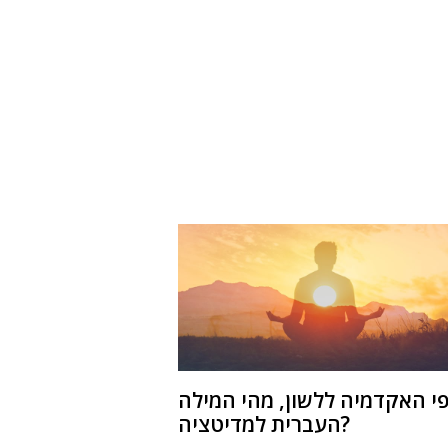
י האקדמיה ללשון, מהי המילה
העברית למדיטציה?
מהו סקסטיליס, איזה כלי נגינה הוא התיאורבו, ומי
המציא את המזגן המודרני? •
הטריוויה השבועית