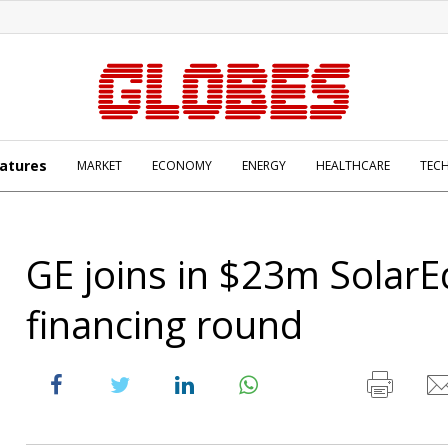
atures
MARKET
ECONOMY
ENERGY
HEALTHCARE
TEC
GE joins in $23m Solar
financing round