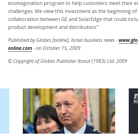
online.com
- on October 15, 2009
© Copyright of Globes Publisher Itonut (1983) Ltd. 2009
רה: האם 2 מיליון
הגנרל הבכיר בארה"ב הזהיר את
יה
טראמפ: "זה יחזור כבומרנג"
ות ופעילה
על פי הדיווח ב-CNN, גנרל קיין מנסה להוביל מהלך
 בלי
לסיום המלחמה עם איראן • בפנטגון מעריכים כי
הפרשה
הפצצות אוויריות לבדן לא יכניעו את טהרן • ברקע:
מהסד
כונן
החשש בצמרת הצבא האמריקני מהידלדלות במאגרי
בכי
התחמושת ומערכות ההגנה • כוחות צה"ל הוקפצו
לחל