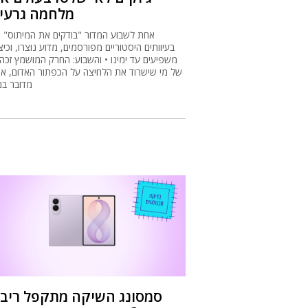
סמסונג השיקה מתקפל ריבוע
האם הוא שווה את המחיר?
דור המתקפלים החדש של סמסונג מציע שינוי 
מסקרן: ה–xy Z Fold 8
ולא מאורך כמקובל • העיצוב נקי ויוקרתי, הבי
טובים והסוללה חזקה, אך תג המחיר גבוה במ