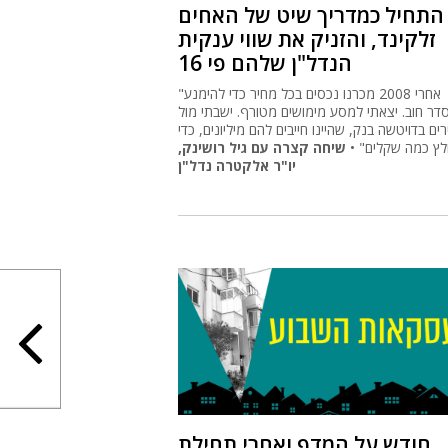
יו"ר אלקטרה נדל"ן
חודש על המדף ואחרי תחילת
התמ"א: בכמה נמכרה דירת 3
חדרים בבת ים?
הדירה נמכרה לאחר כחודש בשוק ב-1.7 מיליון שקל,
כשברקע החל פרויקט תמ"א 38 בבניין • לפי המתווכת,
חדשות העירונית העלתה את שווי הנכס, ובמקביל
מתחילים להופיע בעיר גם משקיעים ומשפרי דיור
הים הזדמנויות •
ועוד עסקאות נדל"ן מהשבוע