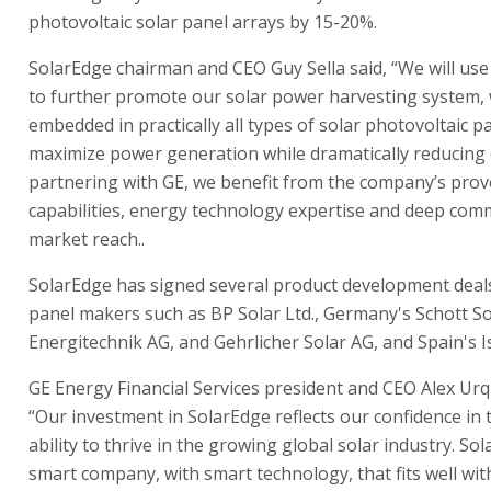
partnering with GE, we benefit from the company’s pro
capabilities, energy technology expertise and deep com
market reach..
SolarEdge has signed several product development deals
panel makers such as BP Solar Ltd., Germany's Schott S
Energitechnik AG, and Gehrlicher Solar AG, and Spain's I
GE Energy Financial Services president and CEO Alex Urq
“Our investment in SolarEdge reflects our confidence in
ability to thrive in the growing global solar industry. Sol
smart company, with smart technology, that fits well wit
ecomagination program to help customers meet their e
challenges. We view this investment as the beginning of
collaboration between GE and SolarEdge that could inclu
product development and distribution."
Published by Globes [online], Israel business news -
www.glo