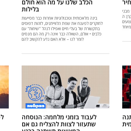
נה
לעבוד בזמני מלחמה: הנוסחה
לפ
מית
שתעזור לצוות להצליח גם אם
המציאות תשתנה ברגע
בתוך
צה לרשת חברתית
בעידן של עבודה מרחוק תחת אזעקות, עובדים במילואים
יכים
ולקוחות שמשנים דרישות, יש מי שמגיבים במהירות, ויש
הגנה
מי שנותרים מאחור • מחקר חדש של אוניברסיטת תל
 עצמה
אביב מראה מה מאפשר לחלק מהצוותים להסתגל מהר
יותר לשינויים, וכיצד היכולת הזו משפרת ביצועים
בסביבה דינמית ומשתנה