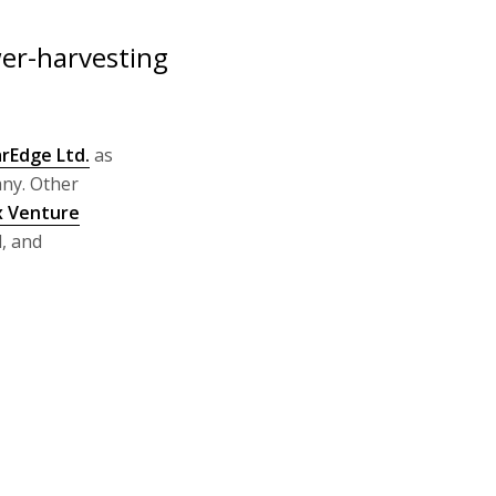
er-harvesting
arEdge Ltd.
as
any. Other
x Venture
, and
vices, which
olarEdge is
otovoltaic
d. The
he power
es them more
r after