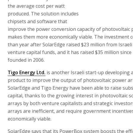
SolarEdge raised $23 million from Israeli and US venture
funds, and it has raised $35 million since it was founded 
Tigo Energy Ltd.
is another Israeli start-up developing a
product to improve the output of photovoltaic power ar
SolarEdge and Tigo Energy have been able to raise subs
capital, thanks to the growing interest in photovoltaic s
arrays by both venture capitalists and strategic investor
arrays are inefficient, and require government incentive
economically viable.
SolarEdge says that its PowerBox system boosts the effi
photovoltaic solar panel arrays by 15-20%.
SolarEdge chairman and CEO Guy Sella said, “We will use 
to further promote our solar power harvesting system,
embedded in practically all types of solar photovoltaic p
maximize power generation while dramatically reducing 