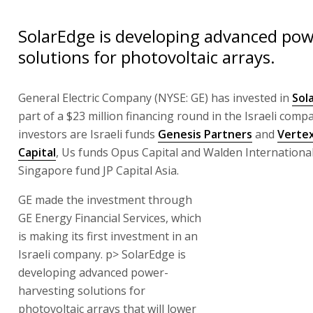
SolarEdge is developing advanced pow
solutions for photovoltaic arrays.
General Electric Company (NYSE: GE) has invested in
Sol
part of a $23 million financing round in the Israeli comp
investors are Israeli funds
Genesis Partners
and
Verte
Capital
, Us funds Opus Capital and Walden International
Singapore fund JP Capital Asia.
GE made the investment through GE Energy Financial Ser
is making its first investment in an Israeli company. p> S
developing advanced power-harvesting solutions for ph
arrays that will lower the average cost per watt produce
solution includes chipsets and software that improve t
conversion capacity of photovoltaic panels, which mak
economically viable. The investment comes less than yea