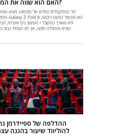
ההדלפה של ספיידרמן נת
להוליווד שיעור בהגנה עצ
העותק המודלף של ספיידרמן שצבר מיליוני צפיות 
שעות חשף כיצד X הפכה מצינור הפ
לתשתית פיראטית יעילה • בזמן שהאולפנים ממש
להסתמך על כלים משפטיים, הוליווד מבינה שקו ה
החדש עשוי להיות דווקא חוויית הקולנוע