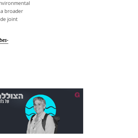
המומחית שמסבי
שקל זה מספיק לפנס
שיחה עם אלה אלקלעי, יו"ר IBI קרנות נאמנ
חברתית • על כלל־האצבע שאמור להבטיח לפרוש
דאגות, האוכלוסייה שמצויה בסיכון הגדול ביותר ו
שהחלה ברעיון חכם ויצאה משליטה •
איך להת
לפנסיה גם בגיל 40? סדרה חדשה