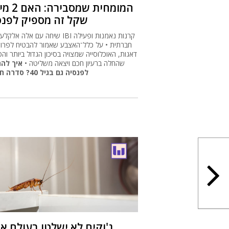
ג'וקים לא ישלטו בעולם א
מלחמה גרעינ
אחת לשבוע המדור "בודקים את המיתוס" י
בעיוותים היסטוריים מפורסמים, מדוע נוצרו, וכי
משפיעים עד ימינו • והשבוע: החרק המושמץ זכה
של מי שישרוד את הלחיצה על הכפתור האדום, אך
מדובר במ