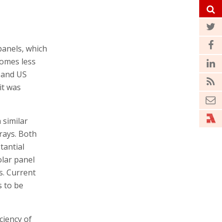
 capital
in 2006.
 similar
rays. Both
tantial
olar panel
s. Current
s to be
ciency of
this financing
 which can be
anels to
costs. By