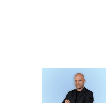
התחיל כמדריך שיט של האחים
זלקינד, והזניק את שווי ענקית
הנדל"ן שלהם פי 16
"אחרי 2008 מכרנו נכסים בכל מחיר כדי להימנע
ר חוב. יצאתי למסע מימושים מטורף. ישבתי מול
רים בדויטשה בנק, שהיינו חייבים להם מיליונים, כדי
ץ כמה שקלים" •
שיחה קצרה עם גיל רושינק,