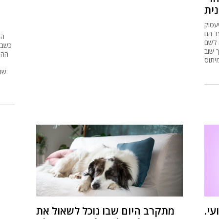
י.
מתקרב היום שבו נוכל לשאול את
הכלב שלנו על מה הוא חולם
בלילות
מבני
Gala הוא מכשיר כמעט ריבועי,
בינה מלאכותית וטכנולוגיות אחרות כבר מסייעות
צועים
לחוקרים לפענח את שפת הלווייתנים, לזהות דפוסים
יוחד
בתקשורת של בעלי חיים ואפילו לנהל "שיחות" עם
כלבים • אולם, השאלה כבר אינה רק מה הם מנסים
לומר לנו – אלא האם נדע להקשיב להם