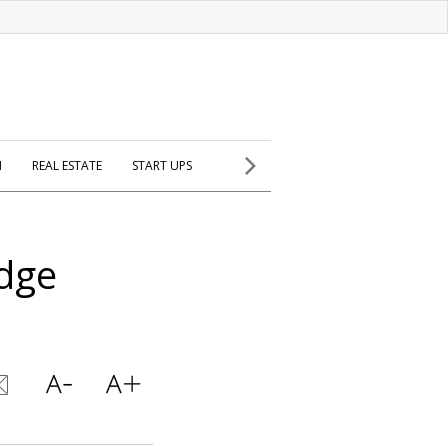
H
REAL ESTATE
START UPS
Edge