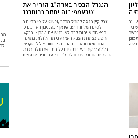
בלילה לזיקים בעקבות דיווח על חתך שהתגלה בגדר,
התושבים הונחו להיכמס לממ"דים •
עדכונים שוטפים
חרי
ית
עסוק
צד הם
 לשם
 שוב
ההת
יתוס
שמז