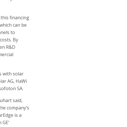
ven R&D
mercial
 with solar
olar AG, HaWi
sofoton SA.
uhart said,
 the company’s
arEdge is a
h GE’
nvironmental
 a broader
de joint
bes-