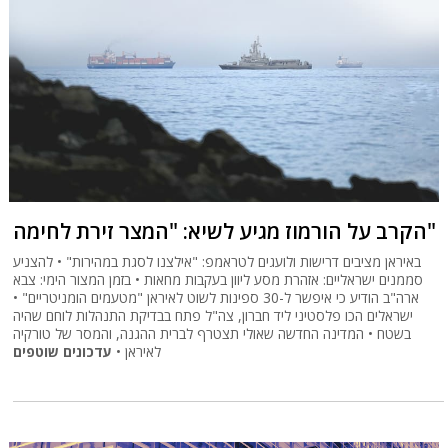
הקרב על הורמוז מגיע לשיא: "המצר זירת לחימה"
באיראן מציבים דרישות ולועגים לטראמפ: "אילצנו לסגת במהירות" • להצניע
סממנים ישראליים: אזהרת מסע ליוון בעקבות מחאות • בזמן המצור הימי: צבא
ארה"ב הודיע כי איפשר ל-30 ספינות לשוט לאיראן "מטעמים הומניטריים" •
ישראלים הכו פלסטיני ליד חברון, צה"ל פתח בבדיקת התנהלות לוחם שהיה
בשטח • המדינה החדשה שאולי תצטרף לברית ההגנה, והמסר של טורקיה
לאיראן •
עדכונים שוטפים