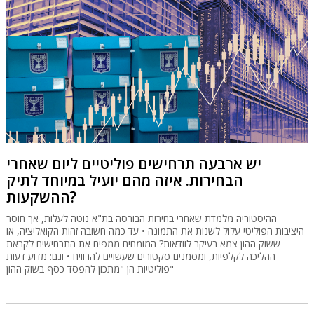
יש ארבעה תרחישים פוליטיים ליום שאחרי
הבחירות. איזה מהם יועיל במיוחד לתיק
ההשקעות?
ההיסטוריה מלמדת שאחרי בחירות הבורסה בת"א נוטה לעלות, אך חוסר
היציבות הפוליטי עלול לשנות את התמונה • עד כמה חשובה זהות הקואליציה, או
ששוק ההון צמא בעיקר לוודאות? המומחים ממפים את התרחישים לקראת
ההליכה לקלפיות, ומסמנים סקטורים שעשויים להרוויח • וגם: מדוע דעות
פוליטיות הן "מתכון להפסד כסף בשוק ההון"