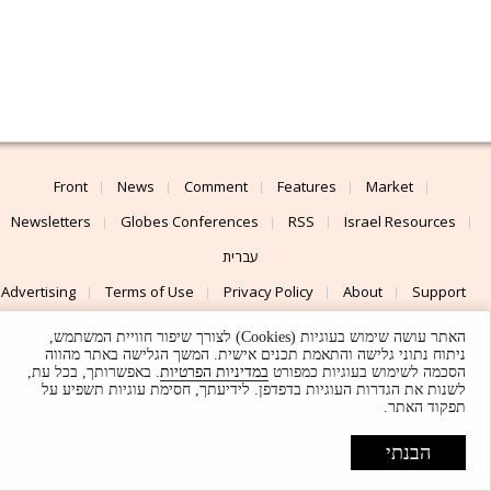
Front
News
Comment
Features
Market
Newsletters
Globes Conferences
RSS
Israel Resources
עברית
Advertising
Terms of Use
Privacy Policy
About
Support
האתר עושה שימוש בעוגיות (Cookies) לצורך שיפור חוויית המשתמש,
Powered by
UI & Design By
ניתוח נתוני גלישה והתאמת תכנים אישית. המשך הגלישה באתר מהווה
הסכמה לשימוש בעוגיות כמפורט
במדיניות הפרטיות
. באפשרותך, בכל עת,
Application delivery by
© Globes. All rights reserved.
לשנות את הגדרות העוגיות בדפדפן. לידיעתך, חסימת עוגיות תשפיע על
תפקוד האתר.
הבנתי