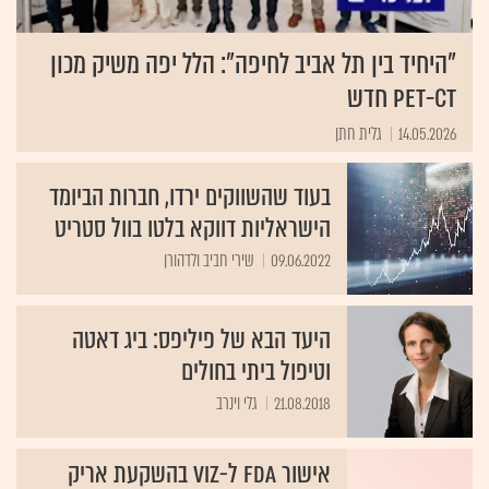
"היחיד בין תל אביב לחיפה": הלל יפה משיק מכון
PET-CT חדש
14.05.2026
גלית חתן
בעוד שהשווקים ירדו, חברות הביומד
הישראליות דווקא בלטו בוול סטריט
09.06.2022
שירי חביב ולדהורן
היעד הבא של פיליפס: ביג דאטה
וטיפול ביתי בחולים
21.08.2018
גלי וינרב
אישור FDA ל-VIZ בהשקעת אריק