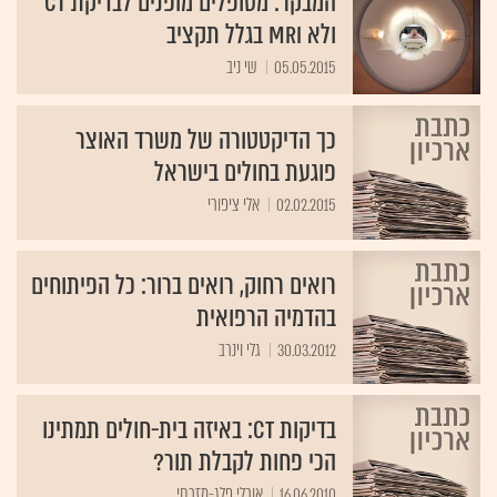
המבקר: מטופלים מופנים לבדיקת CT
ולא MRI בגלל תקציב
05.05.2015
שי ניב
כך הדיקטטורה של משרד האוצר
פוגעת בחולים בישראל
02.02.2015
אלי ציפורי
רואים רחוק, רואים ברור: כל הפיתוחים
בהדמיה הרפואית
30.03.2012
גלי וינרב
בדיקות CT: באיזה בית-חולים תמתינו
הכי פחות לקבלת תור?
16.06.2010
אורלי פלג-מזרחי