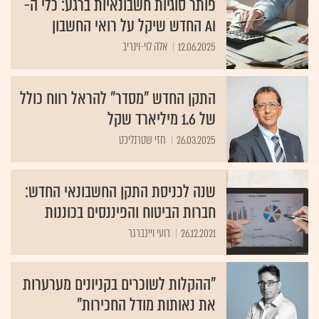
פותר סוגיות חשבונאיות ברגע: כלי ה-
AI החדש שיקל על רואי החשבון
12.06.2025
אלה לוי-וינריב
התקן החדש "מסדר" להראל רווח כולל
של 1.6 מיליארד שקל
26.03.2025
חזי שטרנליכט
שנה לכניסת התקן החשבונאי החדש:
חברות הביטוח והפיננסים בכוננות
26.12.2021
רועי ויינברגר
"ההקלות לשוכרים בקניונים מערערות
את נאותות מודל החכירות"