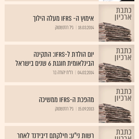
אימוץ ה- IFRS מעלה הילוך
18.03.2014
גיל רוזנשטוק
יום הולדת ל-IFRS: התקינה
הבינלאומית חוגגת 6 שנים בישראל
04.02.2014
רו"ח יהודה בר
מהפכת ה-IFRS ממשיכה
15.09.2013
גיל רוזנשטוק
רשות ני"ע: חילקתם דיבידנד לאחר