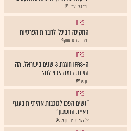
{19}
עו"ד טל עצמון
IFRS
התקינה הבינל' לחברות הפרטיות
{19}
רו"ח גיל רוזנשטוק
IFRS
ה-IFRS חוגגת 3 שנים בישראל: מה
השתנה ומה צפוי לנו?
{19}
רון פז
IFRS
"נשים הפכו לכוכבות אמיתיות בענף
ראיית החשבון"
{19}
אלה לוי-וינריב ורון פז