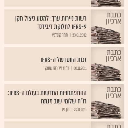
רשות ניירות ערך: למנוע ניצול תקן
IFRS-9 לחלוקת דיבידנד
23.01.2012
תמר קובלנץ
זכות הווטו של ה-IFRS
30.11.2011
רו"ח גיל רוזנשטוק
ההתפתחויות החדשות בעולם ה-IFRS:
רו"ח שלומי שוב מנתח
29.11.2011
רון פז