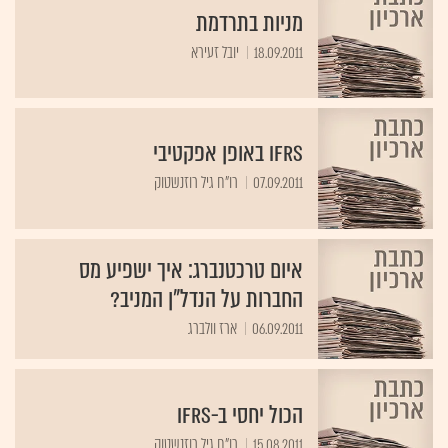
מניות בתרדמת
18.09.2011
יובל זעירא
IFRS באופן אפקטיבי
07.09.2011
רו"ח גיל רוזנשטוק
איום טרכטנברג: איך ישפיע מס
החברות על הנדל"ן המניב?
06.09.2011
ארז וולברג
הכול יחסי ב-IFRS
15.08.2011
רו"ח גיל רוזנשטוק