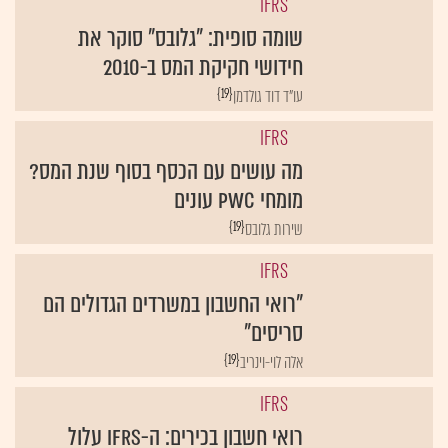
IFRS
שומה סופית: "גלובס" סוקר את
חידושי חקיקת המס ב-2010
{19}
עו"ד דוד גולדמן
IFRS
מה עושים עם הכסף בסוף שנת המס?
מומחי PwC עונים
{19}
שירות גלובס‏
IFRS
"רואי החשבון במשרדים הגדולים הם
סריסים"
{19}
אלה לוי-וינריב
IFRS
רואי חשבון בכירים: ה-IFRS עלול