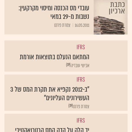
עובדי מס הכנסה ומיסוי מקרקעין:
נשבות מ-29 במאי
16.05.2011
צמרת פרנט
IFRS
המתאם הנעלם בתוצאות אורמת
{19}
אבישי עובדיה
IFRS
"ב-2012 נקפיא את תקרת המס של 3
העשירונים העליונים"
{19}
צמרת פרנט
IFRS
יד קלה על הדק המס הרטרואקטיבי