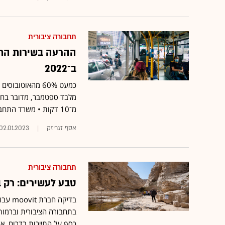
תחבורה ציבורית
ההרעה בשירות התח
ב־2022
כמעט 60% מהאוט
מלבד ספטמבר, מדובר בחוד
מ־10 דקות • משרד התחבורה: "פועלים לגיוס נהגים באמצעות מענקים"
אסף זגריזק
02.01.2023
תחבורה ציבורית
טבע לעשירים: רק ב
בתחבורה הציבורית וברמות
כסף על התיירות בדרום, אב