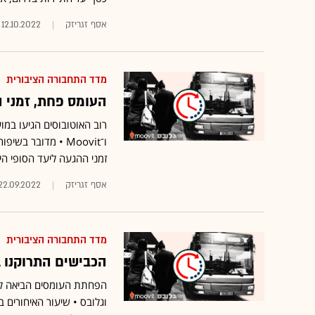
אסף זגריזק
12.10.2022
מדד התחבורה הציבורית
העומס פחת, זמני ההגעה השתפרו: 8%
ו־Moovit • מדובר
זמני ההגעה ליעד הסופי הי
אסף זגריזק
22.09.2022
מדד התחבורה הציבורית
הכבישים התרוקנו ב