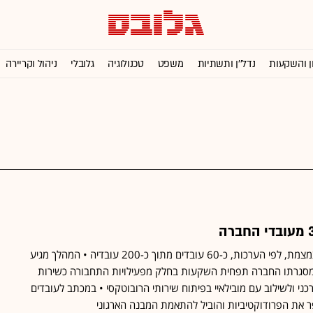
ן והשקעות
נדל''ן ותשתיות
משפט
טכנולוגיה
גלובלי
ניהול וקריירה
לגלובס נודע כי החברה מצמצמת, לפי הערכות, כ-60 עובדים מתוך כ-200 עובדיה • המהלך מגיע
סגרתו החברה תפחית השקעות בחלק מפעילויות התחבורה כשירות
י ולשילוב עם מובילאיי בפיתוח שירותי הרובוטקסי • במכתב לעובדים