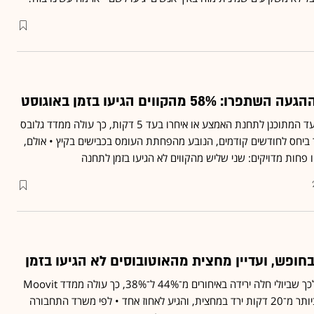
5 מהקווים הגיעו בזמן באוגוסט
רוב האוטובוסים הגיעו במועד המתוכנן לתחנת האמצע או איחרו בעד 5 דקות, כך עולה ממדד גלובס
 בשיפור ביחס לחודשים קודמים, הנובע מהפחתת העומס בכבישים בקיץ • אולם,
ו פחות מדויקים: שני שליש מהקווים לא הגיעו בזמן לתחנה
חופש, ועדיין מחצית מהאוטובוסים לא הגיעו בזמן
הפחתת העומסים הביאה לכך שביולי חלה ירידה באיחורים מ־44% ל־38%, כך עולה ממדד Moovit
וגלובס • שיעור האיחורים ביותר מ־20 דקות ירד במחצית, והגיע לאחוז אחד • לפי משרד התחבורה