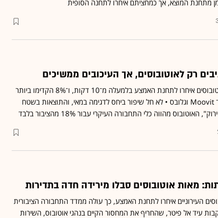
זמן מתחנת המוצא, אך כמחציתם איחרו לתחנה הסופית
בים רק לאוטובוסים, אך העיכובים ממשיכים
בחודש החולף 21% מהאוטובוסים איחרו לתחנת האמצע בלמעלה מ־10 דקות, ו־8% הקדימו ביותר
מ־5 דקות - כך עולה ממדד Moovit וגלובס • לא חל שיפור ביחס לדגימה במאי, והתוצאות בשטח
 האוטובוס מהווה כלי התחבורה העיקרי עבור 18% מהציבור בלבד
ות: מאות אוטובוסים סבלו מירידה חדה בתדירות
45% מהאוטובוסים העירוניים איחרו לתחנת האמצע, כך עולה ממדד התחבורה הציבורית
ס ו־Moovit • בעקבות עיד אל פיטר, שהחריף את המחסור הקיים בנהגי אוטובוס, השירות