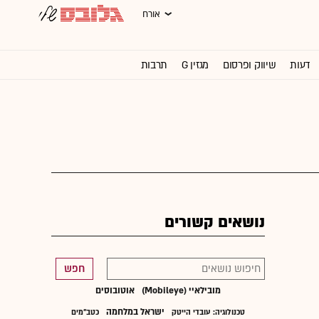
אורח
דעות
שיווק ופרסום
מגזין G
תרבות
וול סטריט ג'ורנל
נושאים קשורים
חפש
מובילאיי (Mobileye)
אוטובוסים
ישראל במלחמה
טכנולוגיה: עובדי הייטק
כטב"מים