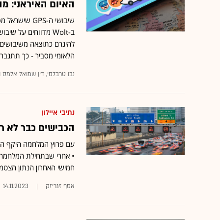
האיום האיראני: מה עומ
להיגרם כתוצאה משיבושים ש
הלאומי מסביר - כך תתגבר
נבו טרבלסי, דין שמואל אלמס ו
נתיבי איילון
הכבישים כבר לא רי
עם פרוץ המלחמה היקף התנ
חמישי האחרון הנתון הצטמצם לפ
אסף זגריזק
14.11.2023