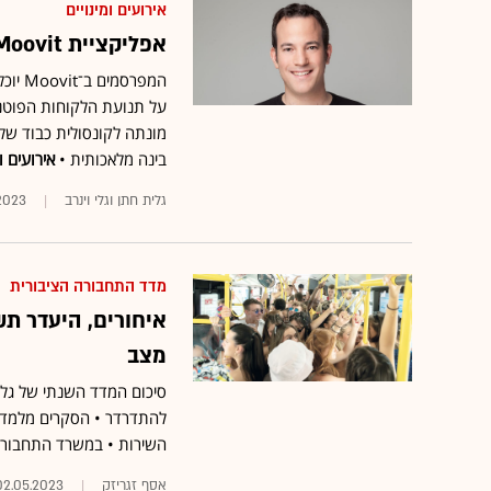
אירועים ומינויים
אפליקציית Moovit משכללת את מערך הפרסום לנוסעים
המפרס
על תנועת הלקוחות הפוטנצ
מונתה לקונסולית כבוד של 
בינה מלאכותית •
אירועים ומ
גלית חתן וגלי וינרב
.2023
מדד התחבורה הציבורית
איחורים, היעדר תש
מצב
להתדרדר • הסקרים מלמדים
השירות • במשרד התחבורה
אסף זגריזק
02.05.2023