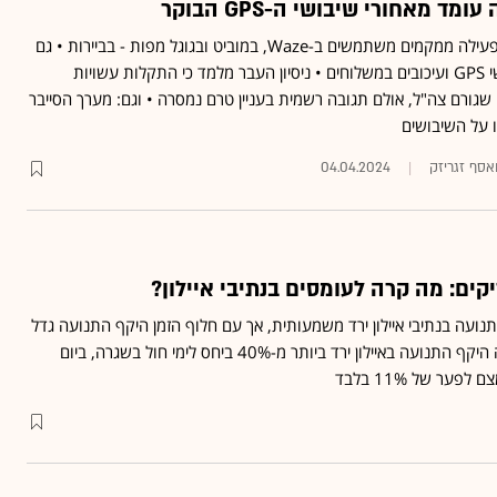
ד מאחורי שיבושי ה-GPS הבוקר
שיבושי ה-GPS שישראל מפעילה ממקמים משתמשים ב-Waze, במוביט ובגוגל מפות - בביירות • גם
ב-Wolt מדווחים על שיבושי GPS ועיכובים במשלוחים • ניסיון העבר מלמד כי התקלות עשויות
גורם צה"ל, אולם תגובה רשמית בעניין טרם נמסרה • וגם: מערך הסייבר
ו על השיבושים
אסף זגריזק
04.04.2024
קים: מה קרה לעומסים בנתיבי איילון?
ועה בנתיבי איילון ירד משמעותית, אך עם חלוף הזמן היקף התנועה גדל
• אחרי שבתחילת המלחמה היקף התנועה באיילון ירד ביותר מ-40% ביחס לימי חול בשגרה, ביום
ער של 11% בלבד