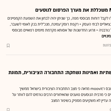
מים ב־Moovit יוכלו לקבל דוחות מבוססי מפה, כך שניתן יהיה לבחון את השפעת הקמפיינים
יאליים לבתי העסק • רקפת רוסק־עמינח, מנכ"לית בנק לאומי לשעבר,
נורבגיה • וזרוע החדשנות של אסותא מקדמת מיזמים רפואיים מבוססי
ינויים
31.07
תיות ואמינות נשחקת: התחבורה הציבורית, תמונת
סיכום המדד השנתי של גלובס ו־moovit מראה כי מצב התחבורה הציבורית בישראל ממשיך
 כי מרבית הנוסעים טוענים שהאיחורים הרבים גורמים להם לוותר על
 עדיין לא משקיעים מספיק בשיפור המצב