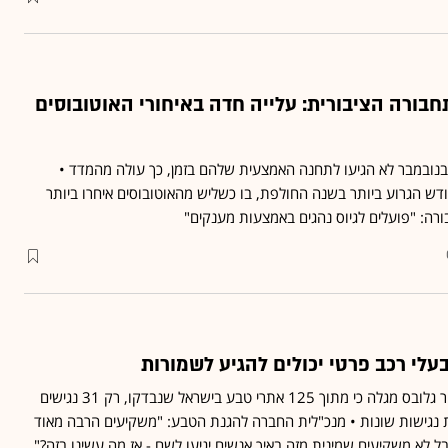
בורה הציבורית: עלייה חדה באיחורי האוטובוסים
ובוסים בנובמבר לא הגיעו לתחנה האמצעית שלהם בזמן, כך עולה מהמדד •
ש הגרוע ביותר בשנה החולפת, בו כשליש מהאוטובוסים איחרו ביותר
עלי רכב פרטי יכולים להגיע לשמורות
בדיקה חברת moovit עבור גלובס מגלה כי מתוך 125 אתרי טבע בישראל שנבדקו, רק 31 נגישים
 נגישות שונות • מנכ"לית החברה להגנת הטבע: "משקיעים הרבה מאוד
ל לא משקיעים שמינית מזה באיך אנשים יגיעו לשם - אז מה עשינו בזה?"