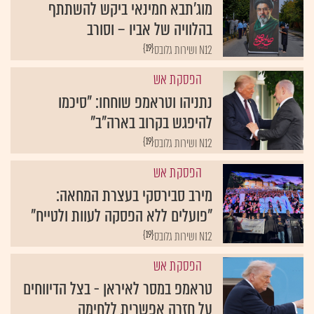
מוג'תבא חמינאי ביקש להשתתף
בהלוויה של אביו – וסורב
{19}
N12 ושירות גלובס
הפסקת אש
נתניהו וטראמפ שוחחו: "סיכמו
להיפגש בקרוב בארה"ב"
{19}
N12 ושירות גלובס
הפסקת אש
מירב סבירסקי בעצרת המחאה:
"פועלים ללא הפסקה לעוות ולטייח"
{19}
N12 ושירות גלובס
הפסקת אש
טראמפ במסר לאיראן - בצל הדיווחים
על חזרה אפשרית ללחימה