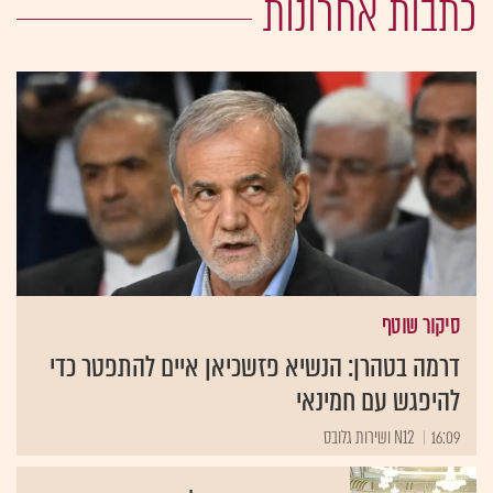
כתבות אחרונות
סיקור שוטף
דרמה בטהרן: הנשיא פזשכיאן איים להתפטר כדי
להיפגש עם חמינאי
16:09
N12 ושירות גלובס