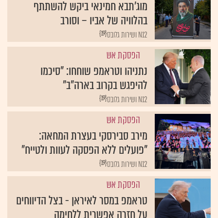
מוג'תבא חמינאי ביקש להשתתף
בהלוויה של אביו – וסורב
{19}
N12 ושירות גלובס
הפסקת אש
נתניהו וטראמפ שוחחו: "סיכמו
להיפגש בקרוב בארה"ב"
{19}
N12 ושירות גלובס
הפסקת אש
מירב סבירסקי בעצרת המחאה:
"פועלים ללא הפסקה לעוות ולטייח"
{19}
N12 ושירות גלובס
הפסקת אש
טראמפ במסר לאיראן - בצל הדיווחים
על חזרה אפשרית ללחימה