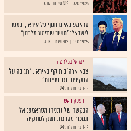
09.07.2026
N12 ושירות גלובס
טראמפ באיום נוסף על איראן, ובמסר
לישראל: "חושב שתיסוג מלבנון"
08.07.2026
N12 ושירות גלובס
ישראל במלחמה
צבא ארה"ב תוקף באיראן: "תגובה על
התקיפות נגד ספינות"
{19}
N12 ושירות גלובס
הפסקת אש
הבקשה של נתניהו מטראמפ: אל
תמכור מערכות נשק לטורקיה
{19}
N12 ושירות גלובס