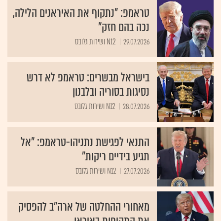
טראמפ: "נתקוף את האיראנים הלילה,
נכה בהם חזק"
29.07.2026
N12 ושירות גלובס
בישראל מבשרים: טראמפ לא דרש
נסיגות בסוריה ובלבנון
28.07.2026
N12 ושירות גלובס
התנאי לפגישת נתניהו-טראמפ: "אל
תגיע בידיים ריקות"
27.07.2026
N12 ושירות גלובס
מאחורי ההחלטה של ארה"ב להפסיק
את התקיפות באיראן