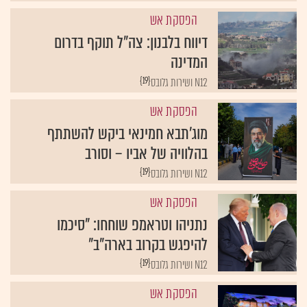
הפסקת אש
דיווח בלבנון: צה"ל תוקף בדרום
המדינה
{19}
N12 ושירות גלובס
הפסקת אש
מוג'תבא חמינאי ביקש להשתתף
בהלוויה של אביו – וסורב
{19}
N12 ושירות גלובס
הפסקת אש
נתניהו וטראמפ שוחחו: "סיכמו
להיפגש בקרוב בארה"ב"
{19}
N12 ושירות גלובס
הפסקת אש