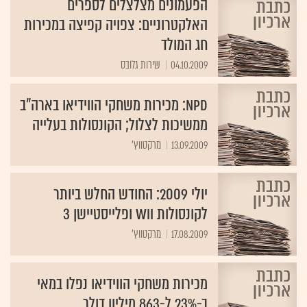
הפעמונים מצלצלים לספרים
האלקטרוניים: צפויה קפיצה במכירות
חג המולד
04.10.2009
NPD: מכירות משחקי הווידיאו בארה"ב
ממשיכות לצלול; הקונסולות בעלייה
13.09.2009
מרקטווץ'
יולי 2009: החודש החלש ביותר
לקונסולות Wii ופלייסטיישן 3
17.08.2009
מרקטווץ'
מכירות משחקי הווידיאו נפלו במאי
ב-23% ל-863 מיליון דולר