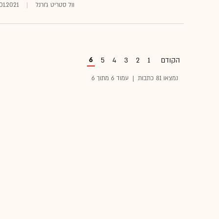
וול סטריט ג'ורנל
.01.2021
6
הקודם
1
2
3
4
5
נמצאו 81 כתבות
|
עמוד 6 מתוך 6