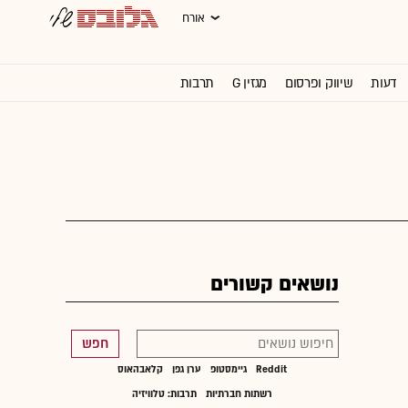
אורח
דעות
שיווק ופרסום
מגזין G
תרבות
וול סטריט ג'ורנל
נושאים קשורים
חפש
Reddit
גיימסטופ
ערן גפן
קלאבהאוס
רשתות חברתיות
תרבות: טלוויזיה