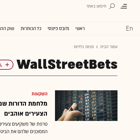
ראשי
גלובס פיננסי
כל הכותרות
שוק ההו
עמוד הבית
תגיות כלליות
WallStreetBets
השקעות
מלחמת הדורות שמט
הצעירים אוהבים
טרפת של משקיעים צעירים 
המסוכנים שלהם את הביטוי YOLO - You only live once (חיים רק פעם 