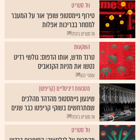
וול סטריט
טירוף גיימסטופ שופך אור על המעבר
למסחר בבריכות אפלות
{19}
וול סטריט ג'ורנל
השקעות
טרנד חדש, אותו הדפוס: גולשי רדיט
נטשו את מניות הקנאביס
{19}
עומרי כהן
מטבעות דיגיטליים (קריפטו)
שיגעון גיימסטופ מהדהד מהלכים
שמתרחשים בשוקי קריפטו כבר שנים
{19}
וול סטריט ג'ורנל
וול סטריט