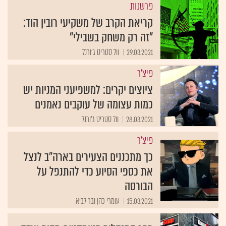
פרשנות
קריאת הקרב של משקיעי רובין הוד:
"זה רק משחק בשבילי"
29.03.2021
וול סטריט ג'ורנל
פיצ'ר
ציוצים יקרים: למשפיעני המניות יש
כמות עצומה של עוקבים נאמנים
28.03.2021
וול סטריט ג'ורנל
פיצ'ר
כך מתכננים הצעירים בארה"ב לנצל
את כספי הסיוע כדי להתנפל על
הבורסה
15.03.2021
עומרי כהן ובר לביא