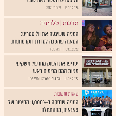
וול סטריט תעשה זאת שוב?
13.05.2024
שירות גלובס
|
תרבות
טלוויזיה
המניה ששיגעה את וול סטריט:
הסאגה שהפכה לסדרת דוקו מותחת
03.11.2022
תמה ספיר
יטריפו את השוק מחדש? משקיעי
מניות המם מרימים ראש
The Wall Street Journal
15.08.2022
שאלות ותשובות
המניה שנסקה ב-1,000%: הסיפור של
פאגאיה, מההתחלה