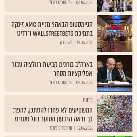
08.06.2021
וול סטריט ג'ורנל
הגיימסטופ הבאה? מניית AMC זינקה
בתמיכת WallStreetBets ו־רדיט
19.05.2021
רועי ברק
בארה"ב בוחנים קביעת רגולציה עבור
אפליקציות מסחר
09.05.2021
וול סטריט ג'ורנל
ניתוח
המשקיעים לא פחדו להסתכן, להפך:
כך נראה הרבעון הסוער בוול סטריט
02.04.2021
וול סטריט ג'ורנל