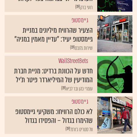
{19}
רועי ברק
גיימסטופ
הצעיר שהרוויח מיליונים במניית
גיימסטופ יעיד: "עדיין מאמין במניה"
{19}
שירות גלובס
WallStreetBets
חדש על הכוונת ברדיט: מניית חברת
המודיעין של המיליארדר פיטר ת'יל
{19}
עומרי כהן ובר לביא
גיימסטופ
לא כולם הרוויחו: משקיעי גיימסטופ
שהימרו בגדול – והפסידו בגדול
{19}
וול סטריט ג'ורנל