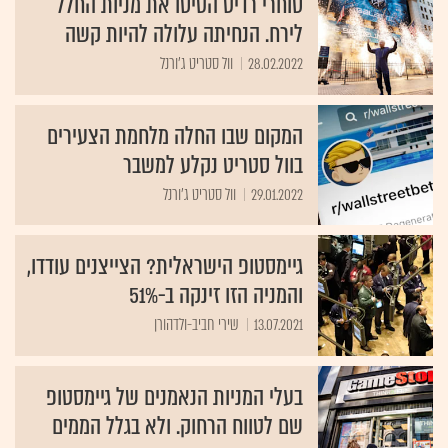
סוחרי רדיט הטיסו את מניות החלל
לירח. הנחיתה עלולה להיות קשה
28.02.2022
וול סטריט ג'ורנל
המקום שבו החלה מלחמת הצעירים
בוול סטריט נקלע למשבר
29.01.2022
וול סטריט ג'ורנל
גיימסטופ הישראלית? הצייצנים עודדו,
והמניה הזו זינקה ב-51%
13.07.2021
שירי חביב-ולדהורן
בעלי המניות הנאמנים של גיימסטופ
שם לטווח הרחוק. ולא בגלל הממים