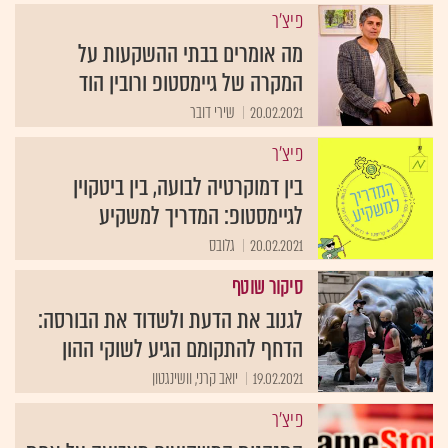
פיצ'ר
מה אומרים בבתי ההשקעות על
המקרה של גיימסטופ ורובין הוד
20.02.2021
שירי דובר
פיצ'ר
בין דמוקרטיה לבועה, בין ביטקוין
לגיימסטופ: המדריך למשקיע
20.02.2021
גלובס
סיקור שוטף
לגנוב את הדעת ולשדוד את הבורסה:
הדחף להתקומם הגיע לשוקי ההון
19.02.2021
יואב קרני, וושינגטון
פיצ'ר