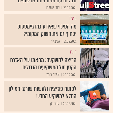
הצליחו עם מניה אחת או שתיים"
23.02.2021
קובי ישעיהו
פיצ'ר
מה הסיכוי שאירוע כמו גיימסטופ
יסחוף גם את השוק המקומי?
21.02.2021
אביב לוי
דעה
הריצה להשקעה: מחאתו של האזרח
הקטן מול המשקיעים הגדולים
20.02.2021
אילנה ריכמן
לפתוח פוזיציה ולעשות שורט: המילון
המלא למשקיע החדש
20.02.2021
עפר דק