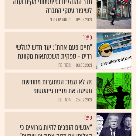
חבר המנהלים בגיימסטופ מקים ועדה
לשיפור עסקי החברה
09.03.2021
וול סטריט ג'ורנל
פיצ'ר
"חיים פעם אחת": יעד חדש לגולשי
רדיט - ספקית משכנתאות מקוונת
03.03.2021
עומרי כהן
זה לא נגמר: הסתערות מחודשת
מטיסה את מניית גיימסטופ
25.02.2021
עומרי כהן
פיצ'ר
"אנשים הופכים להיות גורואים כי