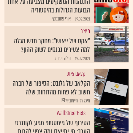
התנהגות המשקיעים מצביעה על אחת
הבועות הגדולות בהיסטוריה
19.02.2021
אורי פסובסקי
פיצ'ר
"אקט של ייאוש": מחקר חדש מגלה
למה צעירים נכנסים לשוק ההון?
19.02.2021
הילה ויסברג
קלאבהאוס
הקלאב של גלובס: הסיפור של חברה
חשוב לא פחות מהדוחות שלה
{19}
מיכל רז-חיימוביץ'
WallStreetBets
הטירוף של גיימסטופ מגיע לקונגרס
הערב: מי יתייצבו ומה צפוי לקרות