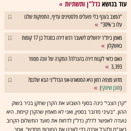
עוד בנושא
נדל"ן ותשתיות
"המצב בענף בלי פועלים פלסטינים עדיף, התפוקות שלנו
עלו ב־30%"
מאמן בית"ר ירושלים לשעבר רכש דירה במגדל בן 17 קומות
באשקלון
האם כדאי לקנות דירה בהגרלה? המקרה של זוכה מספר
3,393
מדוע מצפה רמון היא הסטארט-אפ הנדל"ני הבא שלכם?
(
תוכן שיווקי
)
"קרן הצבי" כינה בסוף השבוע את הקרן שחקן בכיר בשוק
ההון. "בעיני מדובר בספין, ואני לא מאמין שהקרן קיימת. היא
נועדה לאפשר לדלק נדל"ן לדחות את מועד התשלום הקרוב
באג"ח ולקבל ארכה כדי לארגן את החובות מחדש", אמר.