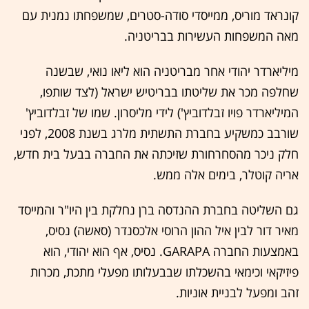
קונראד מוריס, ממייסדי סודה-סטרים, שמשפחתו נמנית עם
מאה המשפחות העשירות בבריטניה.
מיליארדר יהודי אחר מבריטניה הוא ליאו נואי, שבשנה
שחלפה מכר את שליטתו בבריטיש ישראל (לצד שותפו,
המיליארדר פויו זבלדוביץ') לידי מליסרון. שמו של זבלדוביץ'
שורבב כמשקיע בחברת התשתית מלרג בשנת 2008, לפני
חלק ניכר מהסחרחורת שזיכתה את החברה בבעל בית חדש,
אריה קוטלר, בימים אלה ממש.
גם השליטה בחברת ההנדסה ברן נחלקת בין היו"ר והמייסד
מאיר דור לבין איל ההון הרוסי אלכסנדר (סאשה) נסיס,
באמצעות החברה GARAPA. נסיס, אף הוא יהודי, הוא
פיזיקאי וכימאי בהשכלתו שבבעלותו מפעלי מתכת, מכרות
זהב ומפעל לבניית אוניות.