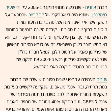
חברת
אזורים
- שנרכשה מנוחי דנקנר ב-2006 על ידי
שעיה
בוימלגרין
, שותפו היהודי-אמריקני של
לב לבייב
שהסתער על
השוק הישראלי ואיבד את השליטה בחברה ועוד מאות
מיליונים בתוך שנים ספורות - קיבלה השנה בזרועות פתוחות
את הרשי פרידמן, יצרן פלסטיקה ומיליונר חרדי-קנדי, גם הוא
לא ממש מוכר בשוק הישראלי. זה אפילו לא הסיבוב הראשון
של פרידמן כאביר על הסוס הלבן הגואל חברת נדל"ן
שנקלעה לקשיים: פרידמן רכש ב-2004 את חלקה של
היזמית דירום במגדל היוקרה בארי נהרדעא.
אזורים
העמידה עד לפני שנים ספורות שושלת של חברות
בנות תחתיה, ובהן אנגל משאבים, שנקלעה לקשיים בעקבות
השקעות במזרח אירופה. לפני כשנה נחתמה מכירתה של
אנגל ל-GBES, תוך מחיקת 40% מחובם של מחזיקי האג"ח.
מאחורי החברה הבריטית עומד איש העסקים היהודי-הבריטי