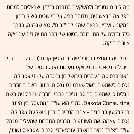
מה לזרים גמורים ולהשקעה בחברת נדל"ן ישראלית? למרות
הפליאה הראשונית, מדובר בריטואל די שכיח בשוק ההון
המקומי. ועדיין, נראה שהמילה "זרים", כפי שנראה, בדרך
כלל גדולה עליהם. רובם בסופו של דבר הם יהודים עם זיקה
ציונית חזקה.
השליטה במחצית היובל שהוזכרה כאן קודם (ומחזיקה במגדל
היובל בתל-אביב ובפרויקט מעונות הסטודנטים של
האוניברסיטה העברית בירושלים) נמכרה על-ידי אפריקה
נכסים לשותפות ראול פארמונט נכסים. נתוני רשם החברות
מגלים כי שותפים בה גבי וג'ינה כתרי וחברה אמריקנית בשם
Dakota Consuiting. כתרי הוא עו"ד המתעסק בין היתר
במקרקעין ברומניה - אחת המדינות בהן מושקעת אפריקה
נכסים עצמה. את השותפות ומרבית החברות שמעליה מנהל
עו"ד ריצ'רד נמיר ממשרד עורכי-הדין גרנות שטראוס ושות',