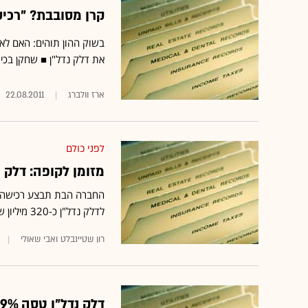
קרן מסובבת? "רכישת
בשוק ההון תוהים: האם לא
את דלק נדל"ן ■ שחקן בכיר 
ארז וולברג
22.08.2011
לפני כולם
מזומן לקופה: דלק נד
לדלק נדל"ן כ-320 מיליון שקל
רון שטיינבלט ואבי שאולי
דלק נדל"ן טסה 9%: השלימה מימון חוזר לעסקת הילטון