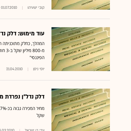
קובי ישעיהו
01.07.2010
עוד מימוש: דלק נדל"ן מ
המהלך, כחלק מתוכניתה ה
מ-800
הפיננסי"
יוסי ניסן
21.04.2010
דלק נדל"ן נפרדת מנכס נו
שקל
עדי בן ישראל
6.03.2010