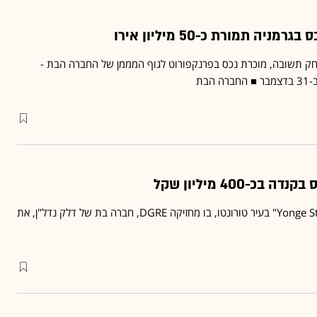
ניה תמורת כ-50 מיליון אירו
חק תשובה, מוכרת נכס בפרנקפורוט לגוף המממן של החברה הבת -
כ-400 מיליון שקל
מדובר בנכס הנקרא "Yonge Street" בעיר טורונטו, בו מחזיקה DGRE, חברה בת של דלק נדל"ן, את