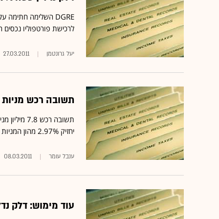
לרכישת פורטפוליו נכסים הכולל 16 מלונות באנגליה, המנוהלים ע"
יעל גרונטמן
27.03.2011
תשובה רכש מניות חב' בת 
יחזיק 2.97% מהון המניות המונפק ומכוח ההצבעה ב-DGRE
ענבל עומר
08.03.2011
עוד מימוש: דלק נדל