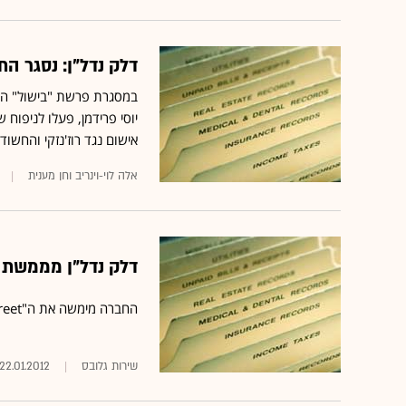
דלק נדל"ן: נסגר הת
‎‎במסגרת ‎‎פרשת "ב
יוסי פרידמן, פעלו לניפוח
אישום נגד רוז'נזקי והחשוד
אלה לוי-וינריב וחן מענית‏
דלק נדל"ן מממשת בנכס קנ
החברה מימשה את ה"Young Street" בטורונטו תמורת כ-403 מיליון שקל
שירות גלובס
22.01.2012