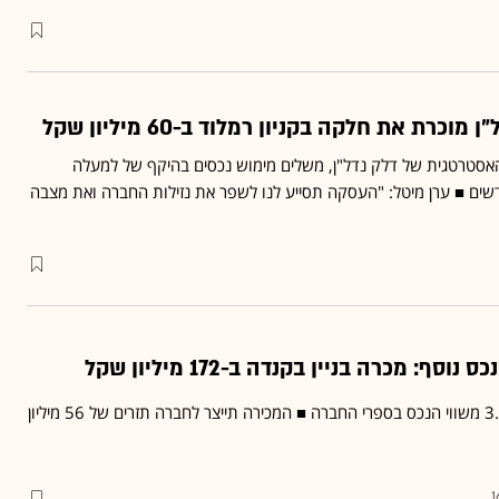
וכרת את חלקה בקניון רמלוד ב-60 מיליון שקל
אסטרטגית של דלק נדל"ן, משלים מימוש נכסים בהיקף של למעלה
 מיליון שקל ב-3 חודשים ■ ערן מיטל: "העסקה תסייע לנו לשפר את נזילות החברה ואת מצבה
סף: מכרה בניין בקנדה ב-172 מיליון שקל
מחיר המכירה גבוה בכ-3.7% משווי הנכס בספרי החברה ■ המכירה תייצר לחברה תזרים של 56 מיליון
1