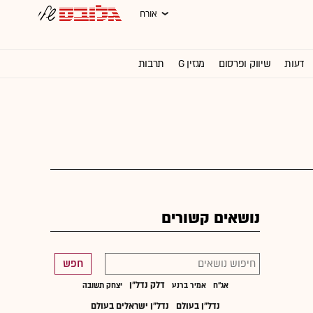
אורח
דעות
שיווק ופרסום
מגזין G
תרבות
וול סטריט ג'ורנל
נושאים קשורים
חפש
דלק נדל"ן
אג"ח
אמיר ברנע
יצחק תשובה
נדל"ן בעולם
נדל"ן ישראלים בעולם