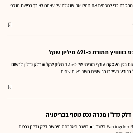
כירה כדי להפחית את ההלוואה שנטלה על עצמה לצורך רכישת הנכס
יץ תמורת כ-421 מיליון שקל
DGRE, החברה הבת, תרשום בגין העסקה עודף תזרימי של כ-125 מיליון שקל ■ דלק נדל"ן לרשום
דלק נדל"ן מכרה נכס נוסף בבריטניה
החברה מכרה את 20 Farringdon Road בלונדון ■ בשנה האחרונה מימשה דלק נדל"ן נכסים