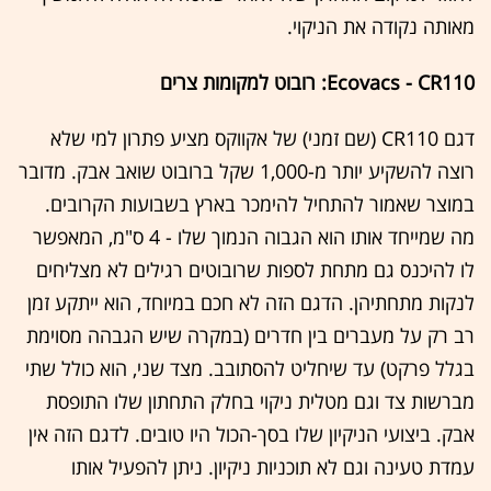
מאותה נקודה את הניקוי.
Ecovacs - CR110: רובוט למקומות צרים
דגם CR110 (שם זמני) של אקווקס מציע פתרון למי שלא
רוצה להשקיע יותר מ-1,000 שקל ברובוט שואב אבק. מדובר
במוצר שאמור להתחיל להימכר בארץ בשבועות הקרובים.
מה שמייחד אותו הוא הגבוה הנמוך שלו - 4 ס"מ, המאפשר
לו להיכנס גם מתחת לספות שרובוטים רגילים לא מצליחים
לנקות מתחתיהן. הדגם הזה לא חכם במיוחד, הוא ייתקע זמן
רב רק על מעברים בין חדרים (במקרה שיש הגבהה מסוימת
בגלל פרקט) עד שיחליט להסתובב. מצד שני, הוא כולל שתי
מברשות צד וגם מטלית ניקוי בחלק התחתון שלו התופסת
אבק. ביצועי הניקיון שלו בסך-הכול היו טובים. לדגם הזה אין
עמדת טעינה וגם לא תוכניות ניקיון. ניתן להפעיל אותו