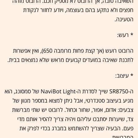
השאיבה טובה, אך הרובוט לא מספיק חכם. הרובוט מזהה
חפצים ולא נתקע בהם בעוצמה, ויודע לחזור לנקודת
הטעינה.
* רעש:
הרובוט רועש (אך קצת פחות מרומבה 650), ואין אפשרות
לתכנת שאיבה במועדים קבועים מראש שלא נמצאים בבית.
* עיצוב:
ה-SR8750 שייך לסדרת ה-NaviBot Light של סמסונג, הוא
מגיע בעיצוב סטנדרטי, אבל ניתן למצוא במספר מגוון של
צבעים: אדום, אפור, שחור וכחול. לרובוט יש שתי מברשות
צד, שיערות יסתבכו עליהם ויהיה צריך להסיר אותם מדי
פעם. הבעיה שצריך להשתמש במברג בכדי לפרק את
המברשות.