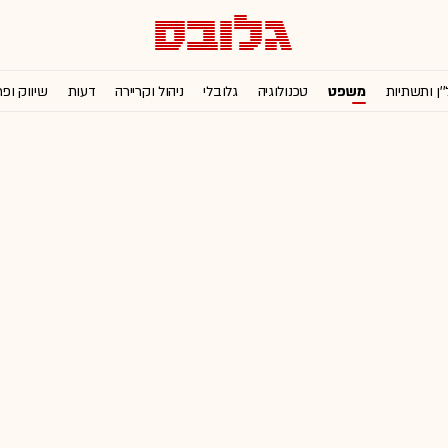
''ן ותשתיות
משפט
טכנולוגיה
גלובלי
ניהול וקריירה
דעות
שיווק ופ