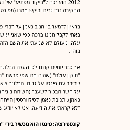
2012 הוא זכה ל"ביקור מפתיע" של נ
החקירה נגד גרים וביקש ממנו (מפינטו)
בראיון ל"מעריב" הגיב נאמן על דברי פי
באתי לקבל ממנו ברכה כפי שאני עושה
עלה. מעולם לא שמעתי את השם הזה, א
בזה".
אך כבר יומיים קודם לכן העלה הבלוגר
שדיבר עם פינטו על גרים. הבלוגר שא
על השר הבכיר לשעבר (השיחה ביניה
נאמן). תגובת נאמן לסילוורסטין היית
"לא קראתי את הידיעה. אני לא יודע ש
קונספירציה: פינטו הוא מכשיר בידי "