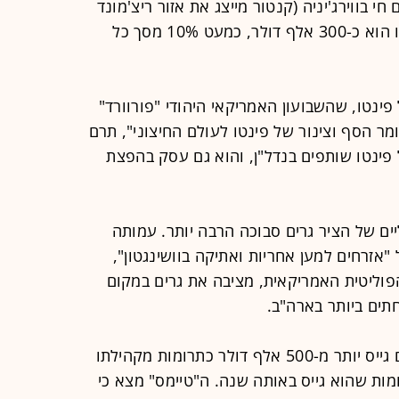
 בווירג'יניה (קנטור מייצג את אזור ריצ'מונד
במדינה זו). הסכום המצרפי שהם תרמו הוא כ-300 אלף דולר, כמעט 10% מסך כל
 פינטו, שהשבועון האמריקאי היהודי "פורוורד"
ומר הסף וצינור של פינטו לעולם החיצוני", תרם
 ואשתו של פינטו שותפים בנדל"ן, והוא גם עסק בהפצת
ים של הציר גרים סבוכה הרבה יותר. עמותה
ת של "אזרחים למען אחריות ואתיקה בוושינגטון",
ליטית האמריקאית, מציבה את גרים במקום
על-פי ניתוח של "ניו-יורק טיימס", גרים גייס יותר מ-500 אלף דולר כתרומות מקהילתו
ממחצית התרומות שהוא גייס באותה שנה. ה"טיימס" מצא כי