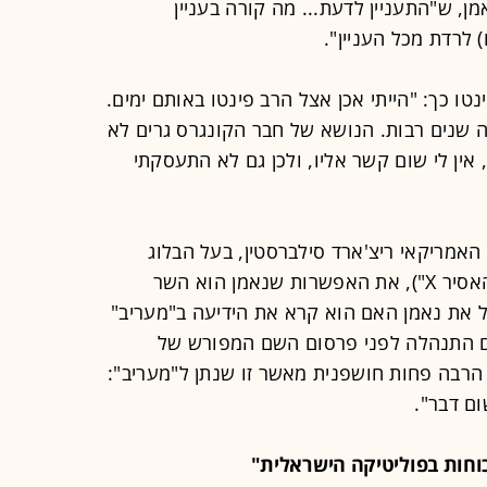
אמן, ש"התעניין לדעת... מה קורה בעניין
 לרדת מכל העניין".
נטו כך: "הייתי אכן אצל הרב פינטו באותם ימים.
 שנים רבות. הנושא של חבר הקונגרס גרים לא
ין לי שום קשר אליו, ולכן גם לא התעסקתי
 האמריקאי ריצ'ארד סילברסטין, בעל הבלוג
"תיקון עולם" (שהיה מחושפי פרשת "האסיר X"), את האפשרות שנאמן הוא השר
ל את נאמן האם הוא קרא את הידיעה ב"מעריב"
ם התנהלה לפני פרסום השם המפורש של
ה הרבה פחות חושפנית מאשר זו שנתן ל"מעריב":
ום דבר".
כוחות בפוליטיקה הישראלית"