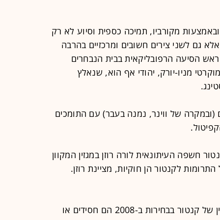
ובאמצעות מקורביו, תמיכה כספית וסיוע לא רק
אלא גם לשני צירים חשובים ומרכזיים בהרבה
 ראש הסיעה הרפובליקאית בבית הנבחרים
דמוקרטי מניו-יורק, יהודי אף הוא, שנאלץ
ינג.
ובמקרה של ווינר, נמנה בעבר) עם התומכים
פיטול.
טור חשפה העיתונאית לורה רוזן במגזין המקוון
ניטור" ב-23 באוגוסט 2012. כל התרומות לקנטור הן חוקיות, מציינת רוזן.
שבעת התורמים הגדולים ביותר לקמפיין של קנטור בבחירות ב-2008 הם חסידים או