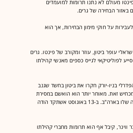
ינטו מעולם לא נתנו תרומות למועמדים
ם באזור הבחירה של גרים.
בירות על חוקי מימון הבחירות, אך הוא
אזרח הישראלי עופר ביטון, עוזר ומקורב של פינטו. גרים
ון סייע לפוליטיקאי לגייס כספים מאנשי קהילתו
בע הפדרלי בניו-יורק חקרו את ביטון בחשד שגנב
ן מכחיש זאת. מאוחר יותר הוא הואשם במסירת
מידע כוזב לצורך הארכת אשרת השהיה שלו בארה"ב. ב-13 באוגוסט אשתקד הודה
 ווינר, קיבל אף הוא תרומות מחברי קהילתו