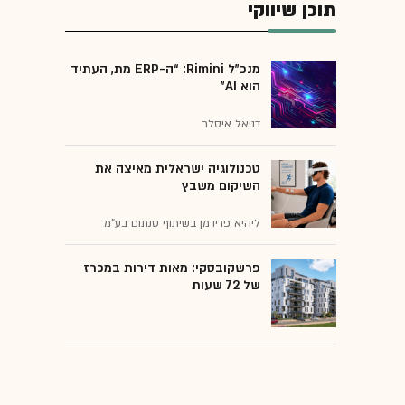
תוכן שיווקי
מנכ״ל Rimini: “ה-ERP מת, העתיד
הוא AI"
דניאל איסלר
טכנולוגיה ישראלית מאיצה את
השיקום משבץ
ליהיא פרידמן בשיתוף סנתום בע"מ
פרשקובסקי: מאות דירות במכרז
של 72 שעות