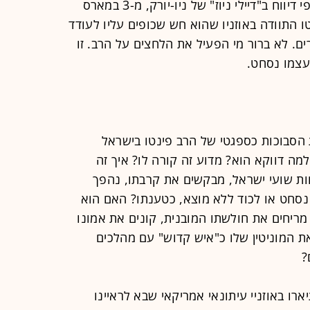
של פינטו בתקופת כהונתו. אולם, על-פי דיווח ב"דיילי ניוז" של ניו-יורק, מ-3 במארס
 ל-FBI לאחר שפינטו התוודה באוזניו שהוא חש שכופים עליו לעודד
ים. לא ברור מי הפעיל את הלחצים על הרב. זו
צמו נסחט.
הסבוכות כספגטי של הרב פינטו בישראל
ה דווקא הוא? מדוע זה קורה לו? איך זה
חות שועי ישראל, מבקשים את קרבתו, נהפך
סחט או לכוד ללא מוצא, כטענתו? האם הוא
ריחים את חולשתו המובנית, קונים את אמונו
ת המוניטין שלו כ"איש קדוש" עם מהלכים
?
רו באוזניי עיתונאי אמריקאי שבא לראיינו