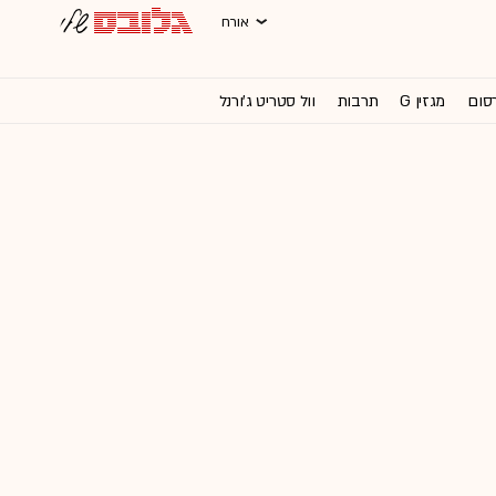
אורח
רסום
מגזין G
תרבות
וול סטריט ג'ורנל