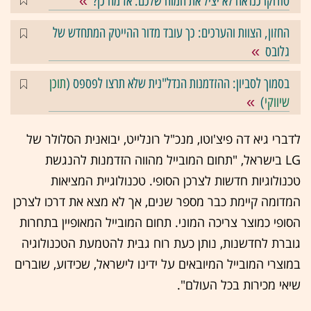
סודוקו כנראה לא יציל את המוח שלכם. אז מה כן?
החזון, הצוות והערכים: כך עובד מדור ההייטק המתחדש של
גלובס
בסמוך לסביון: ההזדמנות הנדל"נית שלא תרצו לפספס (
תוכן
שיווקי
)
לדברי גיא דה פיצ'וטו, מנכ"ל רונלייט, יבואנית הסלולר של
LG בישראל, "תחום המובייל מהווה הזדמנות להנגשת
טכנולוגיות חדשות לצרכן הסופי. טכנולוגיית המציאות
המדומה קיימת כבר מספר שנים, אך לא מצא את דרכו לצרכן
הסופי כמוצר צריכה המוני. תחום המובייל המאופיין בתחרות
גוברת לחדשנות, נותן כעת רוח גבית להטמעת הטכנולוגיה
במוצרי המובייל המיובאים על ידינו לישראל, שכידוע, שוברים
שיאי מכירות בכל העולם".