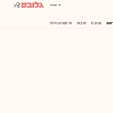
אורח
רסום
מגזין G
תרבות
וול סטריט ג'ורנל