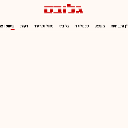
'ן ותשתיות
משפט
טכנולוגיה
גלובלי
ניהול וקריירה
דעות
שיווק ופ