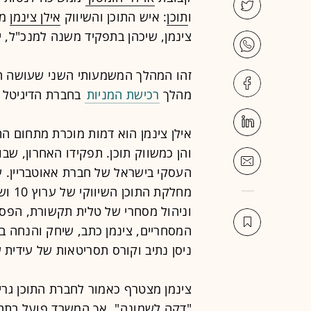
ו
תוכן
: איש התוכן והשיווק
אילן צינמן
מצ
צינמן, שיכהן בתפקיד משנה למנכ"ל, 
זהו המהלך המשמעותי השני שעושה ה
מהלך
רכישת המניות
בחברת הדיגיטל go אינטראקטיב.
אילן צינמן הוא דמות מוכרת מתחום התו
העסקי בישראל של חברת אאוטבריין. 
מחלקת
וניהול מסחרי של טלית תקשורת, הפסט
המסחריים, צינמן כתב, שיחק והנחה בט
ניסן נתיב וקורס תסריטאות של עידית ש
צינמן מצטרף כאמור לחברת התוכן גריי
"דקה לשמונה", אך המשרד פועל בתחומי