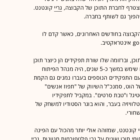
טרף לחברת התוכן של הקבוצה,
גריי
קונטנט.
יהפוך גם לשותף בחברה.
קבוצה בחודשים האחרונים, כאשר קדם לו
כן, וברזומה שלו שורת תפקידים הן כיוצר תוכן
והן כמשווק תוכן. תפקידו האחרון, שבו שימש במשך כ-5 שנים, היה מנהל הפיתוח
עם התפקידים הנוספים בעברו נמנים גם הקמת
 התוכן השיווקי של ערוץ 10 ושל הוט, סמנכ"ל השיווק של "תפוז אנשים"
יגל ו"טבת סרטים". במקביל לתפקידיו
לוויזיה בעבר, והוא בוגר הסטודיו למשחק של
חורי.
 קונטנט, שמזוהה אולי יותר מהכול עם הפינה
 תוכן שונים על גבי פלטפורמות מגוונות. גריי