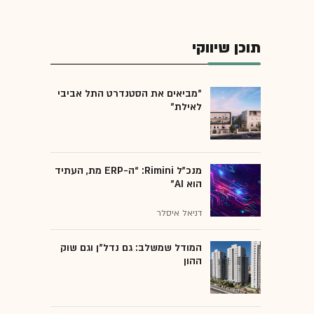
תוכן שיווקי
"מביאים את הסטנדרט התל אביבי
לאילת"
מנכ״ל Rimini: “ה-ERP מת, העתיד
הוא AI"
דניאל איסלר
המודל שמשלב: גם נדל"ן וגם שוק
ההון