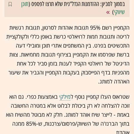
בסמוך לסביון: ההזדמנות הנדל"נית שלא תרצו לפספס (
תוכן
שיווקי
)
הקמפיין רשם 95% תגובות אוהדות לסרטון, תגובות רגשיות
לריטה ותגובות חמות לרויאלטי כרשת באופן כללי ולקולקציית
התכשיטים בפרט. בין המשתפים אתרי תוכן ומובילי דעה
ברשת שפרסמו את הקמפיין בצירוף תגובות מחמיאות. צוות
הדיגיטל של רויאלטי הקפיד לענות בזמן סביר לכל אחת
מהפניות בדף הפייסבוק בעקבות הקמפיין והגביר את שיעור
האהדה למותג.
שטראוס העלו קמפיין נוסף ל
מילקי
באמצעות כפרי. גם הוא
זוכה להצלחה לא רק ביכולת לבלוט אלא במטרה החשובה
באמת - לייצר שיח אוהד למותג. חלק לא מבוטל מהשיח הוא
בתוך הברנז'ה של השיווק/פרסום/צרכנות, ש-85% ממנה
אוהדת.