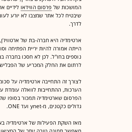
המושכות של
פרסום הווידאו
לידיים אח
שיבטיח לכל אתר שמצבו לא יורע לעו
לדרך.
ארטימדיה היא חברה-בת של ארטוויז'ן
הייתה אמורה להיות יריית הפתיחה וסו
נוספים בחו"ל. לכן לא חסכו בחברה במ
לרתום את החלק המכריע של הפבלישר
לצורך זה התחייבה ארטימדיה על סכומי
הפרסום שארטימדיה תמכור בסופו של ד
גדולים כקטנים, מ-ynet ועד ONE.
מאז השקת הפעילות של ארטימדיה באר
מאפשר תמונה טובה יותר של המציאות