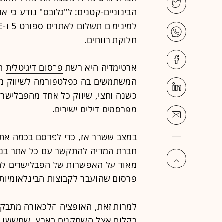
הבינוניים-קטנים: ל"גלובס" נודע כי 
למינימום תשלום לאתרים
ספורט 5
ו-
E
חלוקת רווחים.
ארטימדיה היא רשת
פרסום דיגיטלית
הפ
המשתמשים בה כפלטפורמה לשיווק מלא
כשנה וחצי, שיווק כל אחד מהפבלישרי
מפרסמים דילים ישירים.
במצב ששרר אז, כדי לפרסם בכמה אתרי
חברת המדיה להתקשר עם כל אתר בנפר
מאוד על האפשרות של הפבלישרים להת
פרסום שהועבר לקבוצות הבינלאומיות ג
למרות זאת, האופציה הלכאורה מתבקש
בקלות אצל השחקנים בארץ, שחששו מ