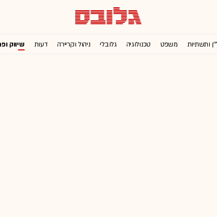
'ן ותשתיות
משפט
טכנולוגיה
גלובלי
ניהול וקריירה
דעות
שיווק ופ