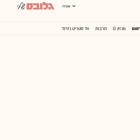
אורח
רסום
מגזין G
תרבות
וול סטריט ג'ורנל