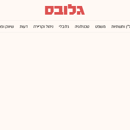
''ן ותשתיות
משפט
טכנולוגיה
גלובלי
ניהול וקריירה
דעות
שיווק ופ