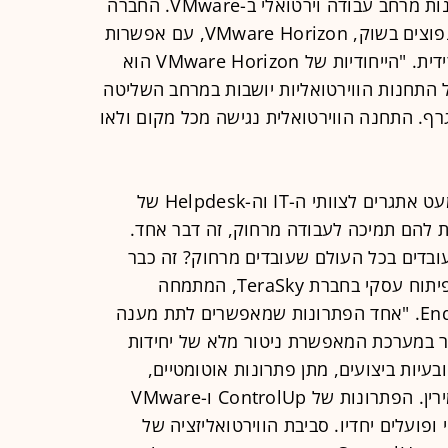
ועוד", מסביר דימה גרף, מהנדס פתרונות מרחב עבודה וירטואלי ב-VMware. החברה
אחראית על אחד מפתרונות ה-VDI הנפוצים בשוק, VMware Horizon, עם אפשרות
פריסה מקומית, בענן הציבורי, או היברידית. "הייחודיות של VMware Horizon הוא
התחנות הווירטואליות יושבות במרחב השליטה
רף. התחנה הווירטואלית נגישה מכל מקום ולאו
כאמור, ריבוי העבודה מרחוק יצר לא מעט אתגרים לצוותי ה-IT וה-Helpdesk של
דים שצריך לתת להם תמיכה לעבודה מרחוק, זה דבר אחד.
שה ארגון שיש לו 20 אלף עובדים בכל העולם שעובדים מרחוק? זה כבר
אתגר", אומר מקסים סמירין, סמנכ"ל פיתוח עסקי בחברת TeraSky, המתמחה
בפתרונות End-user computing (EUC). "אחד הפתרונות שמאפשרים לתת מענה
ת נקרא ControlUp; מדובר במערכת המאפשרת ניטור מלא של יחידות
עיות ביצועים, מתן פתרונות אוטומטיים,
אנליזה של המערכות ועוד", מוסיף סמירין. הפתרונות של ControlUp ו-VMware
ני ופועלים יחדיו. סביבת הווירטואליזציה של