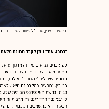
מקסים סמירין, סמנכ"ל פיתוח עסקי בחברת TeraSky / צילום: יוליה בורשטיין, סטודיו פוטו ארט
"במבט אחד ניתן לקבל תמונה מלאה
כשעובדים מגיעים פיזית לארגון ופוע
מספר מועט של גורמי תשתית יחסית. "
נוספים שיכולים 'להסתיר' תקלות, כ
סמירין. "הבעיה במקרה זה היא שלארג
בבית, ברשת האינטרנט הביתית שלו, ב
הבעיה היא במשאבים הטכנולוגיים של 