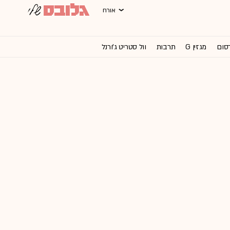
אורח
רסום
מגזין G
תרבות
וול סטריט ג'ורנל