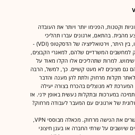
יות וקטנות, הפנימו יותר ויותר את העובדה
 מהבית. בהתאם, ארגונים עברו תהליכי
טרנספורמציה דיגיטלית מואצים שכללו, בין היתר, וירטואליזציה של הדסקטופ (VDI) -
 למחשבים המשרדיים שלהם, למאגרי הקבצים,
שימוש. למרות שתהליכים אלו הקלו מאוד על
ם גם מציבים לא מעט קשיים. כך, למשל, הרבה
תר קשה לצוותי ה-IT וה-Helpdesk לאתר תקלות מרחוק ולתת להן מענה והדבר
י המערכת לא מנוצלים בהכרח בצורה יעילה
תמיכה במערכות ובתקלות נעשית באופן ידני. אז
ולוגית של ארגונים עם המעבר לעבודה מרחוק?
"יש כיום בשוק פתרונות שונים שמאפשרים את הגישה מרחוק. מכאלה מבוססי VPN,
ם שיושבים על שרתי החברה או בענן חיצוני