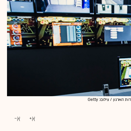
העבודה מהבית דורשת מאנשי ה- IT ניטור מאסיבי ומלא של כלל יחידות הארגון / צילום: Getty