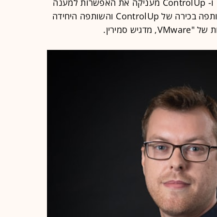
VMware מאפשרת את הגישה מרחוק ו- ControlUp מעניקה את האפשרות למענה
יעיל לתקלות. "חברת TeraSky היא שותפה בכירה של ControlUp והשותפה היחידה
ש סמירין.