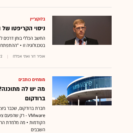
בלוקצ'יין
ניסוי הקריפטו של ה
החשב הכללי בוחן דרכים ל
בטכנולוגיה זו • "ההתפתחו
אופיר דור ואתי אפללו
22
מומחים כותבים
ברודקום
חברת ברודקום, שכבר ביצ
VMware - רק שהפ
הקודמות • מה מלמדת הרכי
השבבים