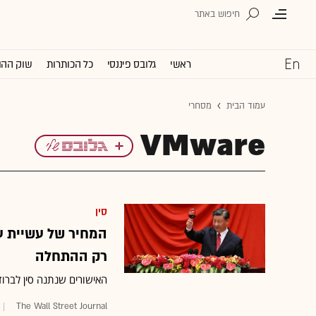
ראשי
גלובס פיננסי
כל הכותרות
שוק ההו
עמוד הבית
מסחרי
VMware
סין
רק ההתחלה
האישורים שנתנה סין לברו
The Wall Street Journal