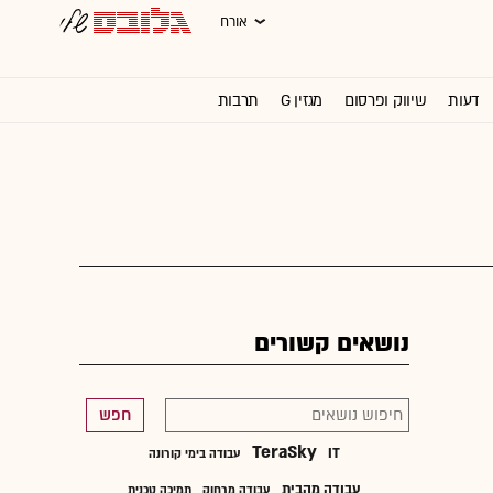
אורח
דעות
שיווק ופרסום
מגזין G
תרבות
וול סטריט ג'ורנל
נושאים קשורים
חפש
TeraSky
IT
עבודה בימי קורונה
עבודה מהבית
עבודה מרחוק
תמיכה טכנית