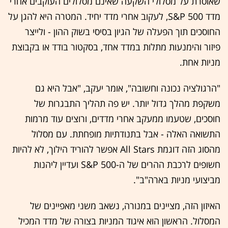
שאוסרת על מסלולי השקעה שאינם מסלולים העוקבים אחרי
מדד S&P 500, לעקוב אחרי מדד יחיד. המטרה היא להגן על
החוסכים תוך הפעלה של הגיון בסיסי בשוק ההון - ולייצר
פיזור והימנעות מתלות במדד אחד, בסקטור בודד או בקבוצת
מניות אחת.
"הרגולציה נכונה וחשובה", אומר יעקב, "אבל היא גם
משקפת מהלך גדול יותר. יש פה תהליך התבגרות של
חוסכים, שטעמו ממעקב אחרי מדדים, ורוצים עוד מרמות
התשואה האלה - אבל בתנודתיות מופחתת. עם מסלול
מהסוג הזה דוגמת All Stars
אפשר להוריד הילוך, לא להיות
חשופים לרכבת ההרים של ה-
S&P 500 ועדיין ליהנות
מביצועי מניות בארה"ב".
האיזון הזה, מציינים במנורה, נשאב משני מאפיינים של
המסלול. הראשון הוא איגוד המניות בצורה של מדד המכיל