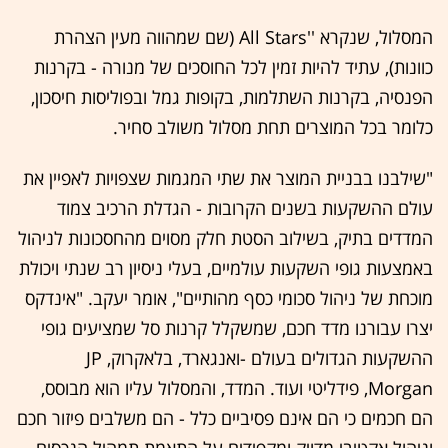
המסלול, שנקרא ''All Stars (שם שמהווה מעין הצהרת
כוונות), עתיד להיות זמין לכל החוסכים של מנורה - בקרנות
הפנסיה, בקרנות השתלמות, בקופות גמל ובפוליסות חיסכון,
כלומר בכל המוצרים תחת מסלול משולב סחיר.
"שילבנו בבניית המוצר את שתי המגמות שצפויות לאפיין את
עולם ההשקעות בשנים הקרובות - הגדלת הרכיב צמוד
המדדים בתיק, בשילוב הסטת חלק מסוים מהחסכונות לניהול
באמצעות גופי השקעות עולמיים, בעלי ניסיון רב שנתי ויכולת
מוכחת של ניהול סכומי כסף מהותיים", אומר יעקב. "אינדקס
יצרו עבורנו מדד חכם, שמשקלל קרנות סל שמציעים גופי
ההשקעות הגדולים בעולם -ואנגארד, בלאקרוק, JP
Morgan, פידליטי ועוד. המדד, והמסלול עליו הוא מבוסס,
הם חכמים כי הם אינם פסיביים כלל - הם משלבים פיזור חכם