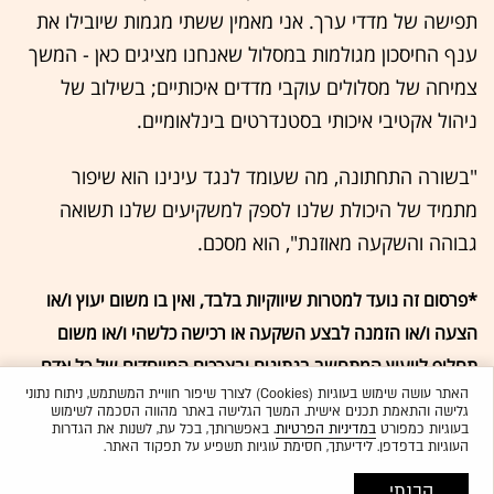
תפישה של מדדי ערך. אני מאמין ששתי מגמות שיובילו את
ענף החיסכון מגולמות במסלול שאנחנו מציגים כאן - המשך
צמיחה של מסלולים עוקבי מדדים איכותיים; בשילוב של
ניהול אקטיבי איכותי בסטנדרטים בינלאומיים.
"בשורה התחתונה, מה שעומד לנגד עינינו הוא שיפור
מתמיד של היכולת שלנו לספק למשקיעים שלנו תשואה
גבוהה והשקעה מאוזנת", הוא מסכם.
*
פרסום זה נועד למטרות שיווקיות בלבד, ואין בו משום יעוץ ו/או
הצעה ו/או הזמנה לבצע השקעה או רכישה כלשהי ו/או משום
תחליף לייעוץ המתחשב בנתונים ובצרכים המיוחדים של כל אדם
.
האתר עושה שימוש בעוגיות (Cookies) לצורך שיפור חוויית המשתמש, ניתוח נתוני
גלישה והתאמת תכנים אישית. המשך הגלישה באתר מהווה הסכמה לשימוש
בעוגיות כמפורט
במדיניות הפרטיות
. באפשרותך, בכל עת, לשנות את הגדרות
העוגיות בדפדפן. לידיעתך, חסימת עוגיות תשפיע על תפקוד האתר.
הבנתי