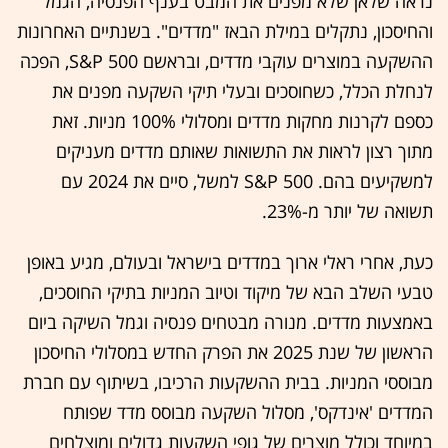
נראה שלאן שלא מפנים את המבט בענף הפנסיה, הגמל
והחיסכון, נתקלים במילת הבאז "מדדים". בשנתיים האחרונות
ההשקעה במוצרים עוקבי מדדים, ובראשם S&P 500, הפכה
לנחלת הכלל, כשחוסכים ובעלי תיקי השקעה מפנים את
כספם לקרנות מחקות מדדים ומסלולי 100% מניות. זאת
מתוך רצון לראות את התשואות שאותם מדדים מעניקים
למשקיעים בהם. S&P 500 למשל, סיים את 2024 עם
תשואה של יותר מ-23%.
כעת, אחרי ראלי ארוך במדדים בישראל ובעולם, מגיע באופן
טבעי השלב הבא של מיקוד וטיוב המניות בתיקי החוסכים,
באמצעות מדדים. מנורה מבטחים פנסיה וגמל השיקה ביום
הראשון של שנת 2025 את הפרק החדש במסלולי החיסכון
מבוססי המניות. בבית ההשקעות הרכיבו, בשיתוף עם חברת
המדדים 'אינדקס', מסלול השקעה מבוסס מדד שפותח
במיוחד וכולל מוצרים של גופי השקעות גדולים ומוצלחים