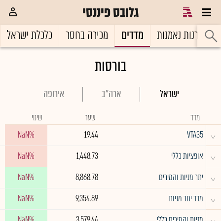
גלובס פיננסי
קרנות נאמנות
מדדים
מכירה בחסר
כלכלת ישראל
בורסות
ישראל
ארה"ב
אירופה
מדד
שער
שינוי
^
NaN%
19.44
VTA35
^
אופציות כללי
1,448.73
NaN%
^
יתר מניות והמירים
8,868.78
NaN%
^
מדד יתר מניות
9,354.89
NaN%
^
מניות והמירים כללי
3,579.44
NaN%