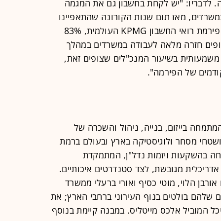
. לדבריו: "יש לקחת בחשבון גם את המגמה
משרדים, מאז תום שנות הקורונה שהתאפיינו
בעבודה מהבית. לפי הדוח האחרון של פירמת רואי החשבון KPMG העולמית, 83%
יות צופים חזרה מלאה לעבודה במשרדים במהלך
משמעותית בשיעור המנכ"לים שצופים זאת,
הר, המתמחה בייזום, בנייה, ניהול והשכרה של
 ושטחי מסחר ולוגיסטיקה בארץ ובעולם ברמת
וטיק המתמחה בהשקעות ויזמות נדל"ן, המתמקדת
אדריכלית מגובשת, לצד סטנדרטים איכותיים.
ורבן הלוי, מוטי כסיף ואורי ברעלי ממשרד
ים שלהם בולטים בנוף העירוני ברחבי הארץ; את
כל המוביל אלכס מייטליס. במבנה קיימת בנוסף