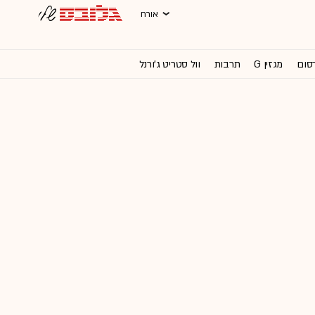
אורח
רסום
מגזין G
תרבות
וול סטריט ג'ורנל