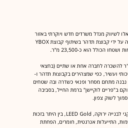
2016 יוצא בימים אלו לשיווק מגדל משרדים חדש ויוקרתי באזור
רמת החייל. הפרויקט, "ראול 16", נבנה על ידי קבוצת תדהר בשיתוף קבוצת YBOX
קומה ישנם בין 1,000 ל-1,600 מ"ר להשכרה לחברה אחת או שתיים (בחצאי
ותי ועשיר, כפי שמצהירים בקבוצות תדהר ו-
YB. בקומת הקרקע של "ראול 16" נבנה מתחם מסחר ופנאי כשדרה ובה שטחים
קם ב"פריים לוקיישן" ברמת החייל, בסביבה
מוך לשוק צפון.
יתרה מכך, המבנה עומד בתקן האמריקני לבנייה ירוקה, LEED Gold, בין היתר בזכות
מות, התייעלות אנרגטית, חומרים, הפחתת