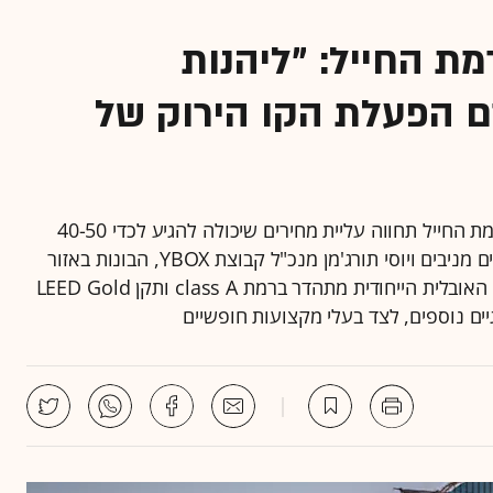
 החייל: "ליהנות
ם הפעלת הקו הירוק של
"עם תחילת פעילותו של הקו הירוק בשנים הקרובות, רמת החייל תחווה עליית מחירים שיכולה להגיע לכדי 40-50
אחוז", כך אומרים תומר אלפסי מנכ"ל תדהר ייזום ונכסים מניבים ויוסי תורג'מן מנכ"ל קבוצת YBOX, הבונות באזור
את פרויקט המשרדים "ראול 16" • המבנה בעל הצורה האובלית הייחודית מתהדר ברמת class A ותקן LEED Gold
ים נוספים, לצד בעלי מקצועות חופשיים