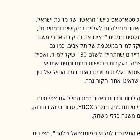
'סטארטאפ-ניישן' הראשון של מדינת ישראל.
ור מובילה גם לעלייה בביקושים ובמחירים",
ונכסים מניבים "ראינו את זה קורה אחרי משבר
ונה - דיירים ששילמו בין 60-80 שקל למ"ר במעטפת של תל אביב, כמו גם
בהרצליה, סיימו חוזים ובמקומם נכנסו דיירים שהתחילו לשלם 130 שקל למ"ר, ואפילו
יב עצמה. בעקבות הנגישות התחבורתית שתביא
היה עליית מחירים באזור רמת החייל של בין
לכות ונבנות באזור רמת החייל עם צפי סיום
של כמה שנים בודדות. כמו אלפסי, גם יוסי תורג'מן, מנכ"ל YBOX, סבור כי הקו הירוק,
ם משנה כללי משחק.
לא התעדכנו למלוא הפוטנציאל שלהם", מציינים