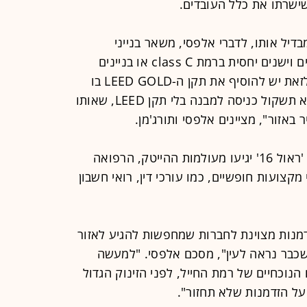
ישרתו את כלל העובדים.
יל אותו, לדברי אלפסי, משאר בנייני
המשרדים באזור - בנייני משרדים נמוכים וישנים יחסית ברמת class C או בניינים
מחודשים ומתוחזקים ברמת class B. לזאת יש להוסיף את תקן ה-LEED GOLD בו
מתהדר הפרויקט. "חברה בינלאומית לא תשקול כניסה למבנה בלי תקן LEED, שאותו
לדברי תורג'מן, מי שצפויים לאכלס את 'ראול 16' יגיעו מעולמות ההייטק, הרפואה
מקצועות חופשיים, כמו עורכי דין, רואי חשבון
ים של 'ראול 16' הוא הזדמנות מצוינת לחברות שמחפשות להגיע לאזור
כבר נראה לעין", מסכם אלפסי. "למעשה
הנוכחיים של רמת החייל, לפני הזינוק הגדול
ל הזדמנות שלא תחזור".