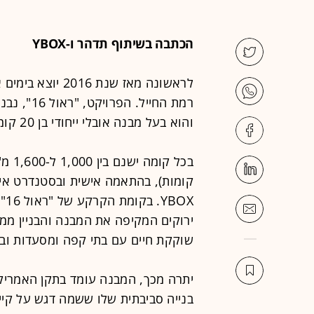
הכתבה בשיתוף תדהר ו-YBOX
לראשונה מאז שנת 
והוא בעל מבנה אובלי ייחודי בן 20 קומות ושטחו הכולל הוא כ-23,500 מ"ר.
בכל 
קומות), בהתאמה אישית ובסטנדרט איכ
OX
ירוקים המקיפה את המבנה והבניין ממו
שוקקת חיים עם בתי קפה ומסעדות ובס
בנייה סביבתית שלו ששמה דגש על קיי