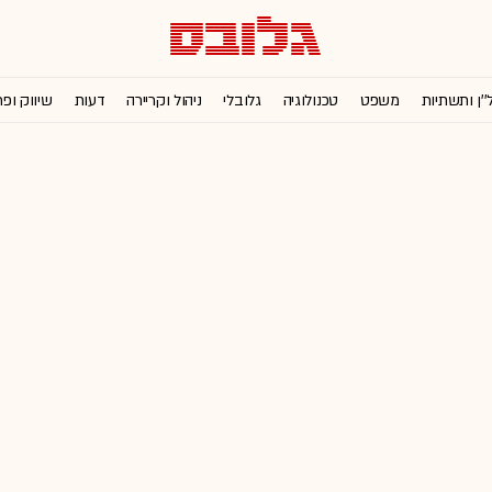
''ן ותשתיות
משפט
טכנולוגיה
גלובלי
ניהול וקריירה
דעות
שיווק ופ