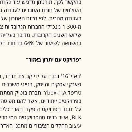
בהקשר לכך, תורג'מן מדגיש עוד נקודה
העולמית של חזרת העובדים לעבודה ב
מ-1,300 מנכ"לי החברות הגלובל
שלוש השנים הקרובות. מדובר בעלייה 
בהשוואה לשיעור של 64% בדוחות הקודמים של הפירמה".
"פרויקט עם יתרון באזור"
'ראול 16' נבנה על ידי קבוצת תד
פארקי עסקים והייטק, בנייני משרדים
טריפל A; ו-Ybox, חברת ב
בפרויקטים ייחודיים, אשר להם תפיסה 
על תכנון הפרויקט הופקדו האדריכלים א
BLK, אשר רבים מהפרויקטים המיוחד
עיצוב החללים הציבוריים מתכנן האדרי