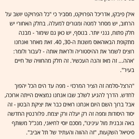
אילן פיבקו, אדריכל הפרויקט, מסביר כי "כל הפרויקט יושב על
הרחוב, יש מסחר למטה ומגורים למעלה. בחלק האחורי יש
חלק פתוח, גנני יותר. בנוסף, יש כאן גם שימור - מבנה
מתקופת הבאוהאוס משנות ה-30, 40. זאת מאחר ואנחנו
רוצים לשמר את ההיסטוריה ולראות אותה - לעבור ולומר:
'אהה... זה מאז והנה העכשיו'. זה חלק מהחוויה של חיים
בעיר".
"הרצל-סלמה זה הציר המרכזי - מפה עד הים הכל יהפוך
לחדש. הדרך להגיע לשלב שבו אנחנו נמצאים הייתה ארוכה,
אבל ברוך השם היום אנחנו רואים כבר את יציקת הבטון - זה
יסוד היסודות ומפה זה רק יעלה ורק יצמח. פלורנטין החדשה
באה ונבנית מול עינינו", מסכם יוסי לחיאני, מנכ"ל משותף
סיטיאל השקעות, "זה ההווה והעתיד של תל אביב".