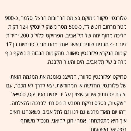
פלורנטין סקוור ממוקם בצומת הרחובות הרצל וסלמה, כ-900
מטר מרחוב רוטשילד, כ-500 מטר משוק לוינסקי ו-12 דקות
הליכה מחוף ימה של תל אביב. הפרויקט יכלול כ-200 יחידות
דיור ב-4 מבנים שונים כאשר אחד מהם מגדל פרימיום בן 17
קומות הנקרא פלורנטין טאווור. מהקומות הגבוהות נשקף נוף
מרהיב של תל אביב, הים והעיר הלבנה.
פרויקט 'פלורנטין סקוור', המייצג נאמנה את המגמה הזאת
של פלורנטין החדשה או המחודשת, יצא לדרך לא מכבר, עם
יציקת יסודותיו; אירוע שצויין על ידי יזמית הפרויקט, סיטיאל
השקעות, בטקס זריקת מטבעות מסורתי לברכה ולהצלחה.
"זהו יום מאוד מרגש גם לנו וגם לתל אביב, כשאנחנו רואים
איך היא מתפתחת", אמר יוחנן לחיאני, מנכ"ל משותף
בסיטיאל השקעות.