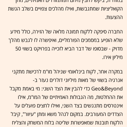
במזה"ת, ביקש להבין מיהם המתמודדים האמיתיים, מהן
הקואליציות שמתגבשות, ואילו מהלכים צפויים בשלב הגשת
ההצעות.
החברה סיפקה ללקוח תמונה מלאה של הזירה, כולל מידע
שלא הופיע במסמכים הפורמליים, ואיפשרה לו לגבש מהלך
מדויק - שבסופו של דבר הביא לזכייה בפרויקט בשווי 50
מיליון אירו.
במקרה אחר, לקוח בינלאומי שניהל מו"מ לרכישת מתקני
אנרגיה בשווי של מאות מיליוני דולרים נעזר ב-
Geo&Beyond כדי להבין את הצד השני: מי באמת מקבל
את ההחלטות, מה הגבולות האמיתיים של המו"מ, אילו
אינטרסים מתנגשים בצד השני, ואילו לחצים פועלים על
הצדדים המעורבים. במקום לנהל משא ומתן "עיוור", קיבל
הלקוח תובנות שמאפשרות שליטה בלוח המשחק והצליח