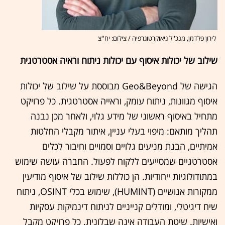
לירון פלדמן, מנכ''ל גיאוקרטוגרפיה / צילום: יח''צ
שילוב של יכולות איסוף עם יכולות ניתוח וראיה אסטרטגית
הגישה של Geo&Beyond מבוססת על שילוב של יכולות
איסוף מגוונות, ניתוח עומק, וראייה אסטרטגית. כל פרויקט
מתחיל באיסוף ראשוני של מידע גלוי, ולאחר מכן נבנה
תהליך מותאם: מיפוי בעלי עניין, איתור מקבלי החלטות
אמיתיים, הבנת מניעים גלויים וסמויים וחיבור לכלים
אסטרטגיים שמסייעים ללקוח לפעול. החברה עושה שימוש
במתודולוגיות ייחודיות. הן כוללות שילוב של איסוף מודיעין
ממקורות אנושיים (HUMINT), שימוש בכלי OSINT, ניתוח
שיח דיגיטלי, ומודלים קנייניים לניתוח דינמיקות עסקיות
ואישיות. שיטת העבודה אינה שבלונית. כל פרויקט מקבל