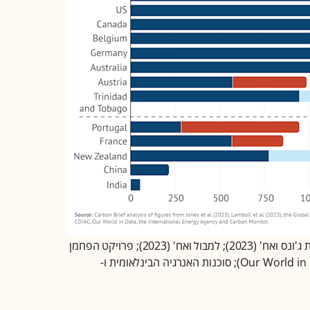
מקור: ניתוח של Brief Carbon לנתונים מאת ג'ונס ואח' (2023); למבול ואח' (2023); פרויקט הפחמן
העולמי; CDIAC; העולם שלנו בנתונים (Our World in Data); סוכנות האנרגיה הבינלאומית ו-