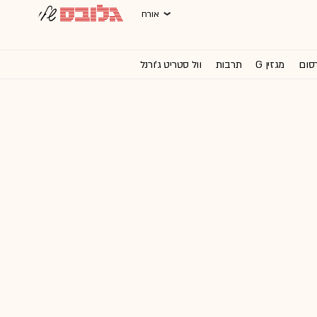
אורח
רסום
מגזין G
תרבות
וול סטריט ג'ורנל