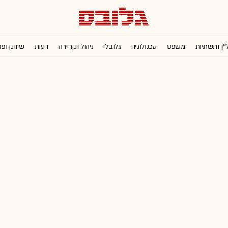
''ן ותשתיות
משפט
טכנולוגיה
גלובלי
ניהול וקריירה
דעות
שיווק ופ