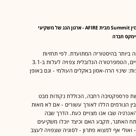
מאמר זה פורסם במקור בגיליון ה-18 של מגזין Summit מבית AFIRE - ארגון הגג של משקיעי
פימקס חברה
 ביותר בהיסטוריה המתועדת. לפי תחזיות
האו"ם, אם לא יינקטו צעדים משמעותיים, הטמפרטורה הגלובלית צפויה לעלות ב-3.1
 עד שנת 2100. המשמעות: שינוי הרה-אסון באקלים העולמי - וגם באופן
רשת פרספקטיבה רחבה, הכוללת נקודות מבט
בין הגורמים הללו לאורך עשורים - אם לא מאות
אנרגיה שבו אנו מצויים כעת. הדרך שבה
תח האתגר, תקבע האם וכיצד יוכלו משקיעים
ואולי אף למצוא פתרון - לסוגיה שצפויה לעצב